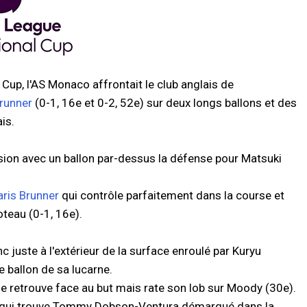
up, l'AS Monaco affrontait le club anglais de
Brunner
(0-1, 16e et 0-2, 52e) sur deux longs ballons et des
is.
asion avec un ballon par-dessus la défense pour Matsuki
aris Brunner
qui contrôle parfaitement dans la course et
oteau (0-1, 16e).
nc juste à l'extérieur de la surface enroulé par Kuryu
e ballon de sa lucarne.
e retrouve face au but mais rate son lob sur Moody (30e).
n qui trouve Tommy Dobson-Ventura démarqué dans la