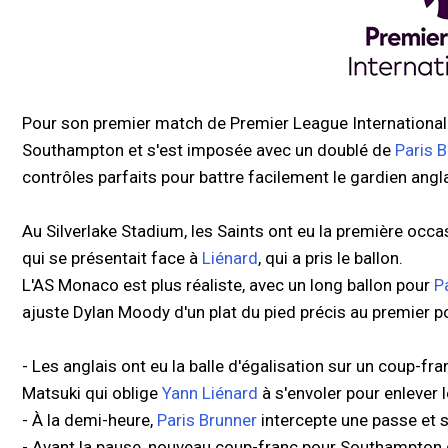
Pour son premier match de Premier League International C
Southampton et s'est imposée avec un doublé de
Paris 
contrôles parfaits pour battre facilement le gardien angla
Au Silverlake Stadium, les Saints ont eu la première occ
qui se présentait face à
Liénard
, qui a pris le ballon.
L'AS Monaco est plus réaliste, avec un long ballon pour
P
ajuste Dylan Moody d'un plat du pied précis au premier p
- Les anglais ont eu la balle d'égalisation sur un coup-fra
Matsuki qui oblige
Yann Liénard
à s'envoler pour enlever l
- À la demi-heure,
Paris Brunner
intercepte une passe et s
- Avant la pause, nouveau coup-franc pour Southampto