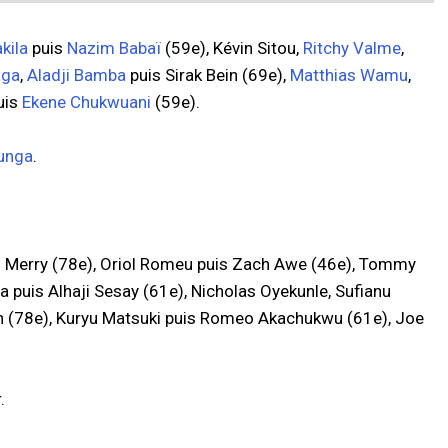
kila
puis
Nazim Babaï
(59e), Kévin Sitou,
Ritchy Valme
,
aga
,
Aladji Bamba
puis Sirak Bein (69e),
Matthias Wamu
,
uis
Ekene Chukwuani
(59e).
eunga
.
ll Merry (78e), Oriol Romeu puis Zach Awe (46e), Tommy
 puis Alhaji Sesay (61e), Nicholas Oyekunle, Sufianu
wn (78e), Kuryu Matsuki puis Romeo Akachukwu (61e), Joe
.