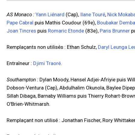
AS Monaco :
Yann Liénard
(Cap),
Ilane Touré
,
Nick Mokaba
Pape Cabral
puis Mathis Coudour (69e),
Boubakar Demb
Joan Tincres
puis
Romaric Etonde
(83e),
Paris Brunner
p
Remplaçants non utilisés : Ethan Schulz,
Daryl Leunga L
Entraîneur :
Djimi Traoré
.
Southampton :
Dylan Moody, Hansel Adjei-Afriyie puis Wi
Dobson-Ventura (Cap), Abdulhalim Okunola, Baylee Dipepa
Sillah Dibaga, Barnaby Williams puis Thierry Rohart-Bro
O'Brien-Whitmarsh.
Remplaçant non utilisé : Jonathan Fischer, Rory Whittaker