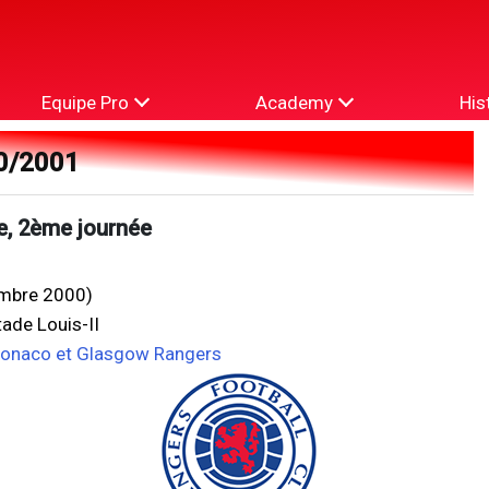
Equipe Pro
Academy
His
0/2001
e, 2ème journée
mbre 2000)
ade Louis-II
Monaco et Glasgow Rangers