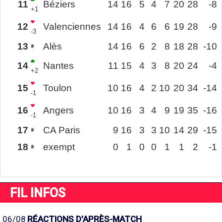
11
Béziers
14
16
5
4
7
20
28
-8
+1
12
Valenciennes
14
16
4
6
6
19
28
-9
-3
13
Alès
14
16
6
2
8
18
28
-10
14
Nantes
11
15
4
3
8
20
24
-4
+2
15
Toulon
10
16
4
2
10
20
34
-14
-1
16
Angers
10
16
3
4
9
19
35
-16
-1
17
CA Paris
9
16
3
3
10
14
29
-15
18
exempt
0
1
0
0
1
1
2
-1
FIL INFOS
06/08
RÉACTIONS D'APRÈS-MATCH