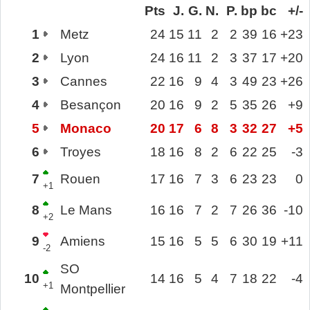
Pts
J.
G.
N.
P.
bp
bc
+/-
1
Metz
24
15
11
2
2
39
16
+23
2
Lyon
24
16
11
2
3
37
17
+20
3
Cannes
22
16
9
4
3
49
23
+26
4
Besançon
20
16
9
2
5
35
26
+9
5
Monaco
20
17
6
8
3
32
27
+5
6
Troyes
18
16
8
2
6
22
25
-3
7
Rouen
17
16
7
3
6
23
23
0
+1
8
Le Mans
16
16
7
2
7
26
36
-10
+2
9
Amiens
15
16
5
5
6
30
19
+11
-2
SO
10
14
16
5
4
7
18
22
-4
+1
Montpellier