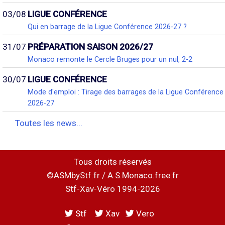
03/08
LIGUE CONFÉRENCE
Qui en barrage de la Ligue Conférence 2026-27 ?
31/07
PRÉPARATION SAISON 2026/27
Monaco remonte le Cercle Bruges pour un nul, 2-2
30/07
LIGUE CONFÉRENCE
Mode d'emploi : Tirage des barrages de la Ligue Conférence
2026-27
Toutes les news...
Tous droits réservés
©ASMbyStf.fr / A.S.Monaco.free.fr
Stf-Xav-Véro 1994-2026
Stf
Xav
Vero