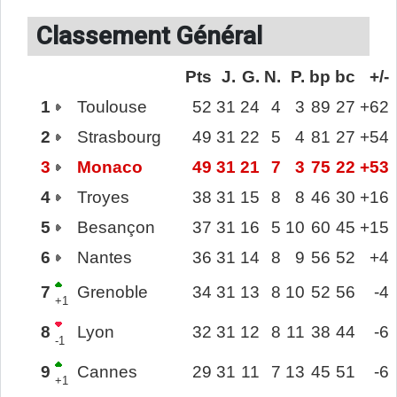
Classement Général
Pts
J.
G.
N.
P.
bp
bc
+/-
1
Toulouse
52
31
24
4
3
89
27
+62
2
Strasbourg
49
31
22
5
4
81
27
+54
3
Monaco
49
31
21
7
3
75
22
+53
4
Troyes
38
31
15
8
8
46
30
+16
5
Besançon
37
31
16
5
10
60
45
+15
6
Nantes
36
31
14
8
9
56
52
+4
7
Grenoble
34
31
13
8
10
52
56
-4
+1
8
Lyon
32
31
12
8
11
38
44
-6
-1
9
Cannes
29
31
11
7
13
45
51
-6
+1