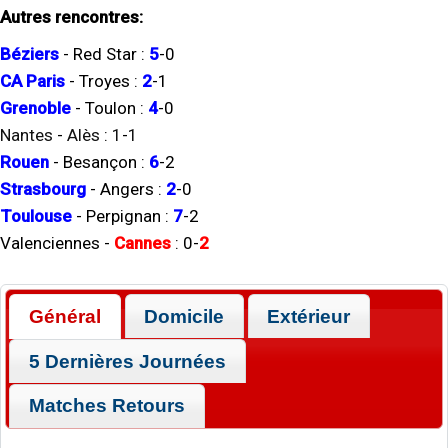
Autres rencontres:
Béziers
-
Red Star
:
5
-
0
CA Paris
-
Troyes
:
2
-
1
Grenoble
-
Toulon
:
4
-
0
Nantes
-
Alès
:
1
-
1
Rouen
-
Besançon
:
6
-
2
Strasbourg
-
Angers
:
2
-
0
Toulouse
-
Perpignan
:
7
-
2
Valenciennes
-
Cannes
:
0
-
2
Général
Domicile
Extérieur
5 Dernières Journées
Matches Retours