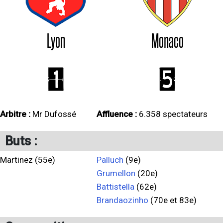
Lyon
Monaco
1
5
Arbitre :
Mr Dufossé
Affluence :
6.358 spectateurs
Buts :
Martinez (55e)
Palluch
(9e)
Grumellon
(20e)
Battistella
(62e)
Brandaozinho
(70e et 83e)