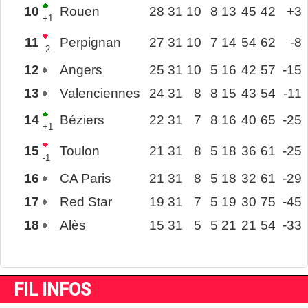
10
Rouen
28
31
10
8
13
45
42
+3
+1
11
Perpignan
27
31
10
7
14
54
62
-8
-2
12
Angers
25
31
10
5
16
42
57
-15
13
Valenciennes
24
31
8
8
15
43
54
-11
14
Béziers
22
31
7
8
16
40
65
-25
+1
15
Toulon
21
31
8
5
18
36
61
-25
-1
16
CA Paris
21
31
8
5
18
32
61
-29
17
Red Star
19
31
7
5
19
30
75
-45
18
Alès
15
31
5
5
21
21
54
-33
FIL INFOS