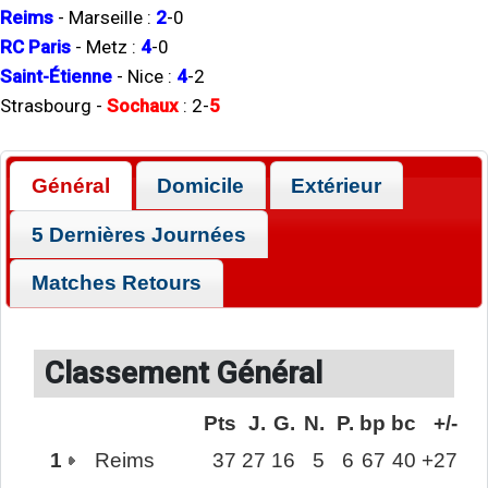
Reims
-
Marseille
:
2
-
0
RC Paris
-
Metz
:
4
-
0
Saint-Étienne
-
Nice
:
4
-
2
Strasbourg
-
Sochaux
:
2
-
5
Général
Domicile
Extérieur
5 Dernières Journées
Matches Retours
Classement Général
Pts
J.
G.
N.
P.
bp
bc
+/-
1
Reims
37
27
16
5
6
67
40
+27