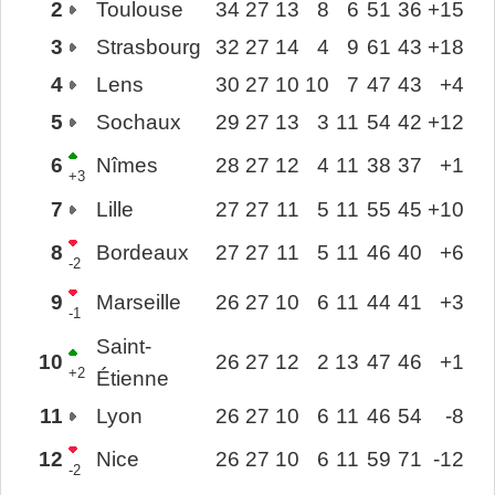
2
Toulouse
34
27
13
8
6
51
36
+15
3
Strasbourg
32
27
14
4
9
61
43
+18
4
Lens
30
27
10
10
7
47
43
+4
5
Sochaux
29
27
13
3
11
54
42
+12
6
Nîmes
28
27
12
4
11
38
37
+1
+3
7
Lille
27
27
11
5
11
55
45
+10
8
Bordeaux
27
27
11
5
11
46
40
+6
-2
9
Marseille
26
27
10
6
11
44
41
+3
-1
Saint-
10
26
27
12
2
13
47
46
+1
+2
Étienne
11
Lyon
26
27
10
6
11
46
54
-8
12
Nice
26
27
10
6
11
59
71
-12
-2