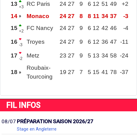
13
RC Paris
24
27
9
6
12
51
49
+2
+3
14
Monaco
24
27
8
8
11
34
37
-3
15
FC Nancy
24
27
9
6
12
42
46
-4
+2
16
Troyes
24
27
9
6
12
36
47
-11
-3
17
Metz
23
27
9
5
13
34
58
-24
-2
Roubaix-
18
19
27
7
5
15
41
78
-37
Tourcoing
FIL INFOS
08/07
PRÉPARATION SAISON 2026/27
Stage en Angleterre