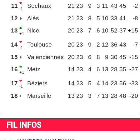
11
Sochaux
21
23
9
3
11
43
45
-2
-1
12
Alès
21
23
8
5
10
33
41
-8
13
Nice
20
23
7
6
10
52
37
+15
+1
14
Toulouse
20
23
9
2
12
36
43
-7
-1
15
Valenciennes
20
23
6
8
9
30
45
-15
16
Metz
14
23
4
6
13
28
55
-27
+1
17
Béziers
14
23
5
4
14
23
56
-33
-1
18
Marseille
13
23
3
7
13
28
48
-20
FIL INFOS