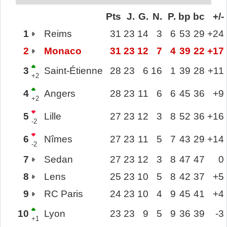
Pts
J.
G.
N.
P.
bp
bc
+/-
1
Reims
31
23
14
3
6
53
29
+24
2
Monaco
31
23
12
7
4
39
22
+17
3
Saint-Étienne
28
23
6
16
1
39
28
+11
+2
4
Angers
28
23
11
6
6
45
36
+9
+2
5
Lille
27
23
12
3
8
52
36
+16
-2
6
Nîmes
27
23
11
5
7
43
29
+14
-2
7
Sedan
27
23
12
3
8
47
47
0
8
Lens
25
23
10
5
8
42
37
+5
9
RC Paris
24
23
10
4
9
45
41
+4
10
Lyon
23
23
9
5
9
36
39
-3
+1