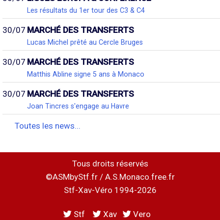
Les résultats du 1er tour des C3 & C4
30/07
MARCHÉ DES TRANSFERTS
Lucas Michel prêté au Cercle Bruges
30/07
MARCHÉ DES TRANSFERTS
Matthis Abline signe 5 ans à Monaco
30/07
MARCHÉ DES TRANSFERTS
Joan Tincres s'engage au Havre
Toutes les news...
Tous droits réservés
©ASMbyStf.fr / A.S.Monaco.free.fr
Stf-Xav-Véro 1994-2026
Stf
Xav
Vero