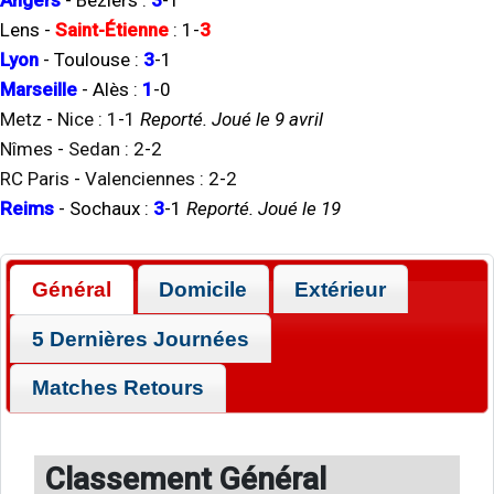
Angers
-
Béziers
:
3
-
1
Lens
-
Saint-Étienne
:
1
-
3
Lyon
-
Toulouse
:
3
-
1
Marseille
-
Alès
:
1
-
0
Metz
-
Nice
:
1
-
1
Reporté. Joué le 9 avril
Nîmes
-
Sedan
:
2
-
2
RC Paris
-
Valenciennes
:
2
-
2
Reims
-
Sochaux
:
3
-
1
Reporté. Joué le 19
Général
Domicile
Extérieur
5 Dernières Journées
Matches Retours
Classement Général