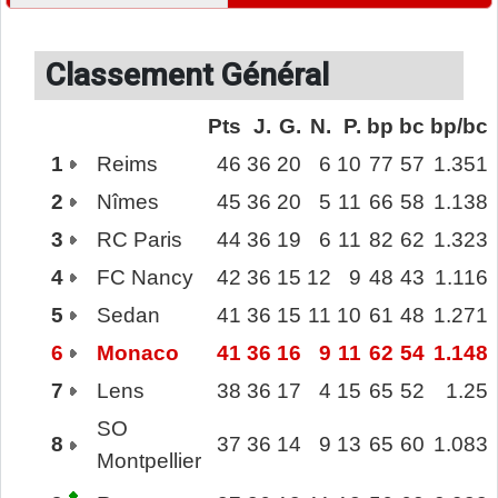
Classement Général
Pts
J.
G.
N.
P.
bp
bc
bp/bc
1
Reims
46
36
20
6
10
77
57
1.351
2
Nîmes
45
36
20
5
11
66
58
1.138
3
RC Paris
44
36
19
6
11
82
62
1.323
4
FC Nancy
42
36
15
12
9
48
43
1.116
5
Sedan
41
36
15
11
10
61
48
1.271
6
Monaco
41
36
16
9
11
62
54
1.148
7
Lens
38
36
17
4
15
65
52
1.25
SO
8
37
36
14
9
13
65
60
1.083
Montpellier