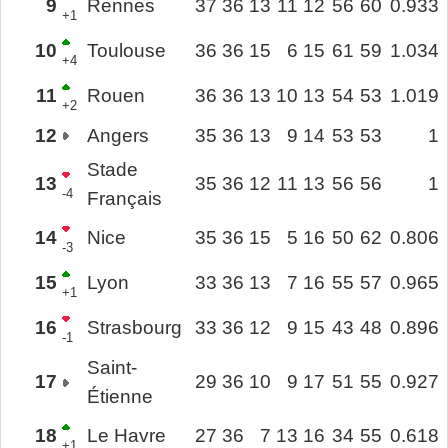
9
Rennes
37
36
13
11
12
56
60
0.933
+1
10
Toulouse
36
36
15
6
15
61
59
1.034
+4
11
Rouen
36
36
13
10
13
54
53
1.019
+2
12
Angers
35
36
13
9
14
53
53
1
Stade
13
35
36
12
11
13
56
56
1
-4
Français
14
Nice
35
36
15
5
16
50
62
0.806
-3
15
Lyon
33
36
13
7
16
55
57
0.965
+1
16
Strasbourg
33
36
12
9
15
43
48
0.896
-1
Saint-
17
29
36
10
9
17
51
55
0.927
Étienne
18
Le Havre
27
36
7
13
16
34
55
0.618
+1