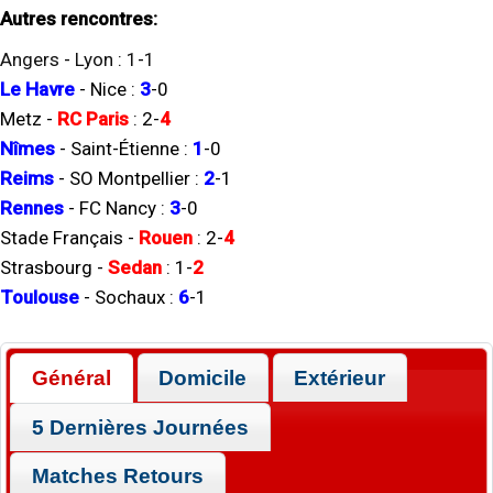
Autres rencontres:
Angers
-
Lyon
:
1
-
1
Le Havre
-
Nice
:
3
-
0
Metz
-
RC Paris
:
2
-
4
Nîmes
-
Saint-Étienne
:
1
-
0
Reims
-
SO Montpellier
:
2
-
1
Rennes
-
FC Nancy
:
3
-
0
Stade Français
-
Rouen
:
2
-
4
Strasbourg
-
Sedan
:
1
-
2
Toulouse
-
Sochaux
:
6
-
1
Général
Domicile
Extérieur
5 Dernières Journées
Matches Retours