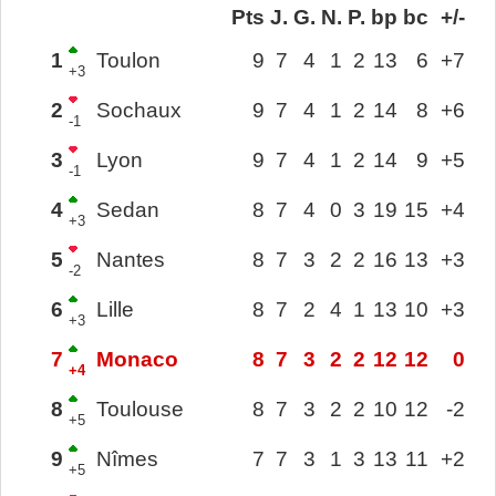
Pts
J.
G.
N.
P.
bp
bc
+/-
1
Toulon
9
7
4
1
2
13
6
+7
+3
2
Sochaux
9
7
4
1
2
14
8
+6
-1
3
Lyon
9
7
4
1
2
14
9
+5
-1
4
Sedan
8
7
4
0
3
19
15
+4
+3
5
Nantes
8
7
3
2
2
16
13
+3
-2
6
Lille
8
7
2
4
1
13
10
+3
+3
7
Monaco
8
7
3
2
2
12
12
0
+4
8
Toulouse
8
7
3
2
2
10
12
-2
+5
9
Nîmes
7
7
3
1
3
13
11
+2
+5