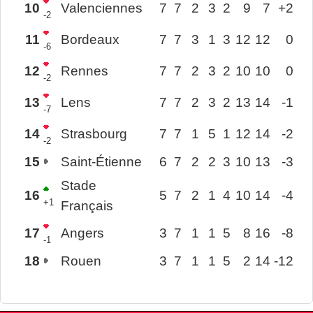
10
Valenciennes
7
7
2
3
2
9
7
+2
-2
11
Bordeaux
7
7
3
1
3
12
12
0
-6
12
Rennes
7
7
2
3
2
10
10
0
-2
13
Lens
7
7
2
3
2
13
14
-1
-7
14
Strasbourg
7
7
1
5
1
12
14
-2
-2
15
Saint-Étienne
6
7
2
2
3
10
13
-3
Stade
16
5
7
2
1
4
10
14
-4
+1
Français
17
Angers
3
7
1
1
5
8
16
-8
-1
18
Rouen
3
7
1
1
5
2
14
-12