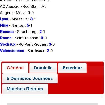
Aix-en-Provence
-
Lens
:
2
-
2
AC Ajaccio
-
Red Star
:
0
-
0
Angers
-
Metz
:
0
-
0
Lyon
-
Marseille
:
3
-
2
Nice
-
Nantes
:
5
-
1
Rennes
-
Strasbourg
:
2
-
1
Rouen
-
Saint-Étienne
:
3
-
0
Sochaux
-
RC Paris-Sedan
:
3
-
0
Valenciennes
-
Bordeaux
:
2
-
0
Général
Domicile
Extérieur
5 Dernières Journées
Matches Retours