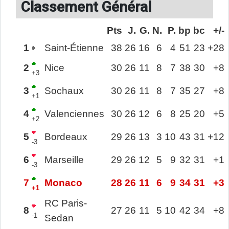
Classement Général
Pts
J.
G.
N.
P.
bp
bc
+/-
1
Saint-Étienne
38
26
16
6
4
51
23
+28
2
Nice
30
26
11
8
7
38
30
+8
+3
3
Sochaux
30
26
11
8
7
35
27
+8
+1
4
Valenciennes
30
26
12
6
8
25
20
+5
+2
5
Bordeaux
29
26
13
3
10
43
31
+12
-3
6
Marseille
29
26
12
5
9
32
31
+1
-3
7
Monaco
28
26
11
6
9
34
31
+3
+1
RC Paris-
8
27
26
11
5
10
42
34
+8
-1
Sedan