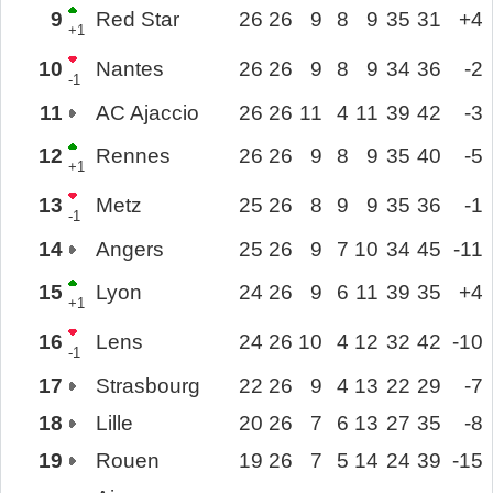
9
Red Star
26
26
9
8
9
35
31
+4
+1
10
Nantes
26
26
9
8
9
34
36
-2
-1
11
AC Ajaccio
26
26
11
4
11
39
42
-3
12
Rennes
26
26
9
8
9
35
40
-5
+1
13
Metz
25
26
8
9
9
35
36
-1
-1
14
Angers
25
26
9
7
10
34
45
-11
15
Lyon
24
26
9
6
11
39
35
+4
+1
16
Lens
24
26
10
4
12
32
42
-10
-1
17
Strasbourg
22
26
9
4
13
22
29
-7
18
Lille
20
26
7
6
13
27
35
-8
19
Rouen
19
26
7
5
14
24
39
-15