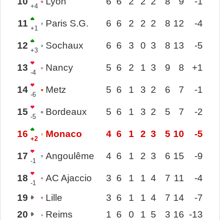
10
Lyon
6
6
2
2
2
8
9
-1
+4
11
Paris S.G.
6
6
2
2
2
8
12
-4
+1
12
Sochaux
6
6
3
0
3
8
13
-5
+3
13
Nancy
5
6
2
1
3
9
8
+1
-4
14
Metz
5
6
1
3
2
6
7
-1
-6
15
Bordeaux
5
6
1
3
2
5
7
-2
-5
16
Monaco
4
6
1
2
3
5
10
-5
+2
17
Angoulême
4
6
1
2
3
6
15
-9
-1
18
AC Ajaccio
3
6
1
1
4
7
11
-4
-1
19
Lille
3
6
1
1
4
7
14
-7
20
Reims
1
6
0
1
5
3
16
-13