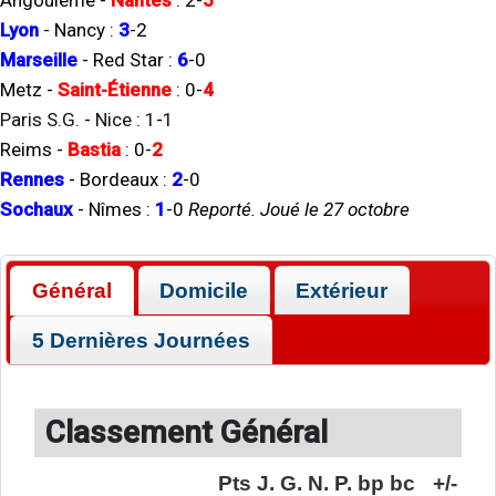
Angoulême
-
Nantes
:
2
-
5
Lyon
-
Nancy
:
3
-
2
Marseille
-
Red Star
:
6
-
0
Metz
-
Saint-Étienne
:
0
-
4
Paris S.G.
-
Nice
:
1
-
1
Reims
-
Bastia
:
0
-
2
Rennes
-
Bordeaux
:
2
-
0
Sochaux
-
Nîmes
:
1
-
0
Reporté. Joué le 27 octobre
Général
Domicile
Extérieur
5 Dernières Journées
Classement Général
Pts
J.
G.
N.
P.
bp
bc
+/-