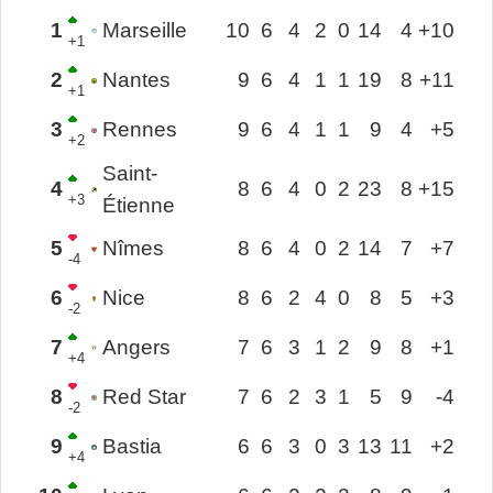
1
Marseille
10
6
4
2
0
14
4
+10
+1
2
Nantes
9
6
4
1
1
19
8
+11
+1
3
Rennes
9
6
4
1
1
9
4
+5
+2
Saint-
4
8
6
4
0
2
23
8
+15
+3
Étienne
5
Nîmes
8
6
4
0
2
14
7
+7
-4
6
Nice
8
6
2
4
0
8
5
+3
-2
7
Angers
7
6
3
1
2
9
8
+1
+4
8
Red Star
7
6
2
3
1
5
9
-4
-2
9
Bastia
6
6
3
0
3
13
11
+2
+4