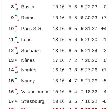
8
Bastia
19
16
5
6
5
23
23
0
-3
9
Reims
18
16
5
5
6
30
23
+7
+3
10
Paris S.G.
18
16
6
5
5
31
27
+4
-1
11
Lens
18
16
5
6
5
29
30
-1
+4
12
Sochaux
18
16
6
5
5
21
24
-3
-4
13
Nîmes
17
16
7
2
7
20
20
0
14
Nantes
16
16
3
8
5
27
26
+1
-4
15
Nancy
16
16
4
7
5
21
26
-5
+1
16
Valenciennes
15
16
5
4
7
18
22
-4
-2
17
Strasbourg
13
16
3
6
7
16
22
-6