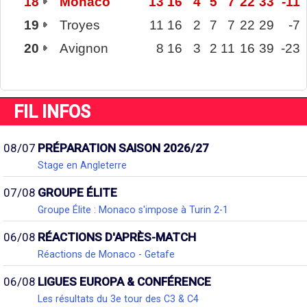
18
Monaco
13
16
4
5
7
22
33
-11
19
Troyes
11
16
2
7
7
22
29
-7
20
Avignon
8
16
3
2
11
16
39
-23
FIL INFOS
08/07
PRÉPARATION SAISON 2026/27
Stage en Angleterre
07/08
GROUPE ÉLITE
Groupe Élite : Monaco s'impose à Turin 2-1
06/08
RÉACTIONS D'APRÈS-MATCH
Réactions de Monaco - Getafe
06/08
LIGUES EUROPA & CONFÉRENCE
Les résultats du 3e tour des C3 & C4