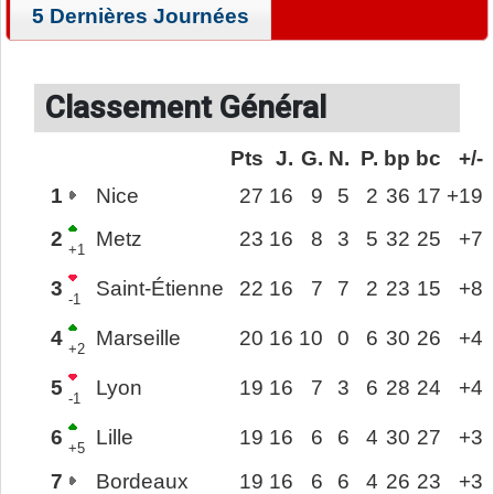
5 Dernières Journées
Classement Général
Pts
J.
G.
N.
P.
bp
bc
+/-
1
Nice
27
16
9
5
2
36
17
+19
2
Metz
23
16
8
3
5
32
25
+7
+1
3
Saint-Étienne
22
16
7
7
2
23
15
+8
-1
4
Marseille
20
16
10
0
6
30
26
+4
+2
5
Lyon
19
16
7
3
6
28
24
+4
-1
6
Lille
19
16
6
6
4
30
27
+3
+5
7
Bordeaux
19
16
6
6
4
26
23
+3