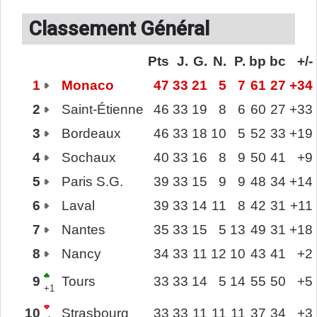
Classement Général
Pts
J.
G.
N.
P.
bp
bc
+/-
1
Monaco
47
33
21
5
7
61
27
+34
2
Saint-Étienne
46
33
19
8
6
60
27
+33
3
Bordeaux
46
33
18
10
5
52
33
+19
4
Sochaux
40
33
16
8
9
50
41
+9
5
Paris S.G.
39
33
15
9
9
48
34
+14
6
Laval
39
33
14
11
8
42
31
+11
7
Nantes
35
33
15
5
13
49
31
+18
8
Nancy
34
33
11
12
10
43
41
+2
9
Tours
33
33
14
5
14
55
50
+5
+1
10
Strasbourg
33
33
11
11
11
37
34
+3