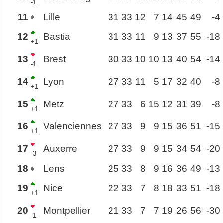
-1
11
Lille
31
33
12
7
14
45
49
-4
12
Bastia
31
33
11
9
13
37
55
-18
+1
13
Brest
30
33
10
10
13
40
54
-14
-1
14
Lyon
27
33
11
5
17
32
40
-8
+1
15
Metz
27
33
6
15
12
31
39
-8
+1
16
Valenciennes
27
33
9
9
15
36
51
-15
+1
17
Auxerre
27
33
9
9
15
34
54
-20
-3
18
Lens
25
33
8
9
16
36
49
-13
19
Nice
22
33
7
8
18
33
51
-18
+1
20
Montpellier
21
33
7
7
19
26
56
-30
-1