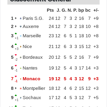
Pts
J.
G.
N.
P.
bp
bc
+/-
1
Paris S.G.
24
12
7
3
2
16
7
+9
2
Auxerre
24
12
7
3
2
18
10
+8
3
Marseille
23
12
6
5
1
18
10
+8
+1
4
Nice
21
12
6
3
3
15
12
+3
+3
5
Bordeaux
20
12
5
5
2
16
7
+9
-2
6
Nantes
19
12
5
4
3
17
14
+3
-1
7
Monaco
19
12
5
4
3
12
9
+3
-1
8
Montpellier
18
12
4
6
2
15
12
+3
9
Sochaux
17
12
4
5
3
12
7
+5
+1