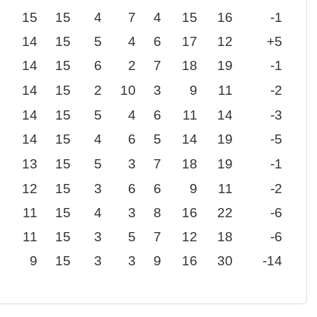
15
15
4
7
4
15
16
-1
14
15
5
4
6
17
12
+5
14
15
6
2
7
18
19
-1
14
15
2
10
3
9
11
-2
14
15
5
4
6
11
14
-3
14
15
4
6
5
14
19
-5
13
15
5
3
7
18
19
-1
12
15
3
6
6
9
11
-2
11
15
4
3
8
16
22
-6
11
15
3
5
7
12
18
-6
9
15
3
3
9
16
30
-14