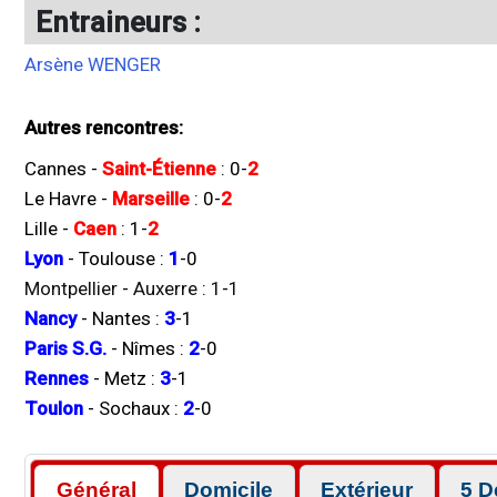
Entraineurs :
Arsène WENGER
Autres rencontres:
Cannes
-
Saint-Étienne
:
0
-
2
Le Havre
-
Marseille
:
0
-
2
Lille
-
Caen
:
1
-
2
Lyon
-
Toulouse
:
1
-
0
Montpellier
-
Auxerre
:
1
-
1
Nancy
-
Nantes
:
3
-
1
Paris S.G.
-
Nîmes
:
2
-
0
Rennes
-
Metz
:
3
-
1
Toulon
-
Sochaux
:
2
-
0
Général
Domicile
Extérieur
5 D