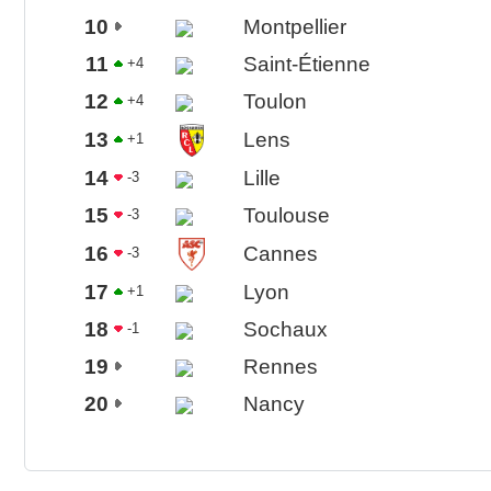
10
Montpellier
11
Saint-Étienne
+4
12
Toulon
+4
13
Lens
+1
14
Lille
-3
15
Toulouse
-3
16
Cannes
-3
17
Lyon
+1
18
Sochaux
-1
19
Rennes
20
Nancy