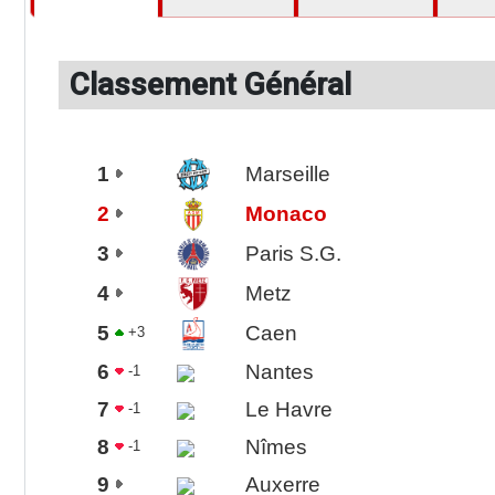
Classement Général
1
Marseille
2
Monaco
3
Paris S.G.
4
Metz
5
Caen
+3
6
Nantes
-1
7
Le Havre
-1
8
Nîmes
-1
9
Auxerre