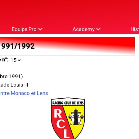
Equipe Pro
Academy
His
1991/1992
 n°:
bre 1991)
ade Louis-II
entre Monaco et Lens