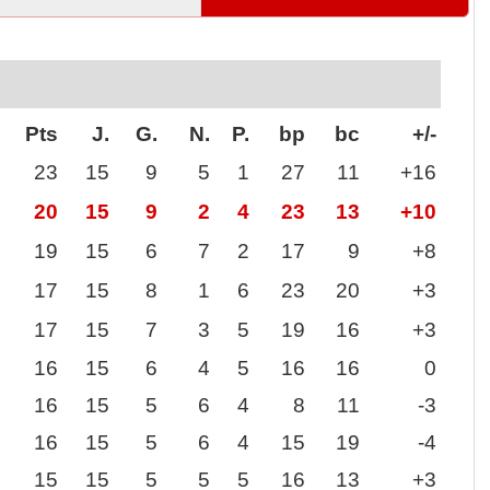
Pts
J.
G.
N.
P.
bp
bc
+/-
23
15
9
5
1
27
11
+16
20
15
9
2
4
23
13
+10
19
15
6
7
2
17
9
+8
17
15
8
1
6
23
20
+3
17
15
7
3
5
19
16
+3
16
15
6
4
5
16
16
0
16
15
5
6
4
8
11
-3
16
15
5
6
4
15
19
-4
15
15
5
5
5
16
13
+3