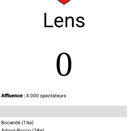
Lens
0
Affluence :
4.000 spectateurs
Bocandé (14e)
Adjovi-Bocco (28e)