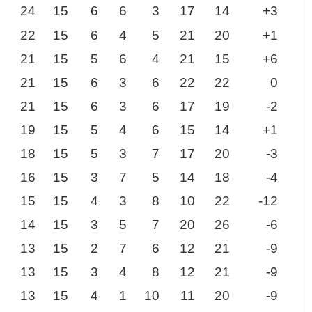
24
15
6
6
3
17
14
+3
22
15
6
4
5
21
20
+1
21
15
5
6
4
21
15
+6
21
15
6
3
6
22
22
0
21
15
6
3
6
17
19
-2
19
15
5
4
6
15
14
+1
18
15
5
3
7
17
20
-3
16
15
3
7
5
14
18
-4
15
15
4
3
8
10
22
-12
14
15
3
5
7
20
26
-6
13
15
2
7
6
12
21
-9
13
15
3
4
8
12
21
-9
13
15
4
1
10
11
20
-9