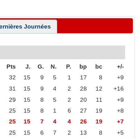
ernières Journées
Pts
J.
G.
N.
P.
bp
bc
+/-
32
15
9
5
1
17
8
+9
31
15
9
4
2
28
12
+16
29
15
8
5
2
20
11
+9
25
15
8
1
6
27
19
+8
25
15
7
4
4
26
19
+7
25
15
6
7
2
13
8
+5