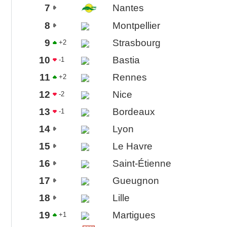
7
Nantes
8
Montpellier
9
Strasbourg
+2
10
Bastia
-1
11
Rennes
+2
12
Nice
-2
13
Bordeaux
-1
14
Lyon
15
Le Havre
16
Saint-Étienne
17
Gueugnon
18
Lille
19
Martigues
+1