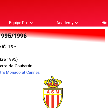
Equipe Pro
Academy
His
1995/1996
 n°:
bre 1995)
ierre-de-Coubertin
ntre Monaco et Cannes