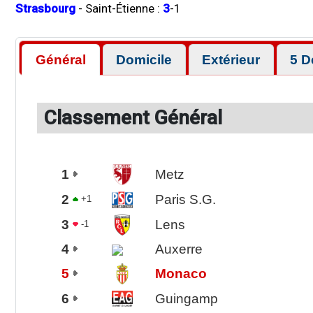
Strasbourg
-
Saint-Étienne
:
3
-
1
Général
Domicile
Extérieur
5 D
Classement Général
1
Metz
2
Paris S.G.
+1
3
Lens
-1
4
Auxerre
5
Monaco
6
Guingamp