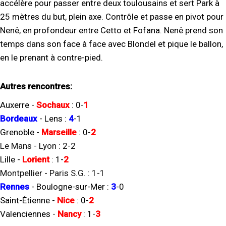
accélère pour passer entre deux toulousains et sert Park à
25 mètres du but, plein axe. Contrôle et passe en pivot pour
Nenê, en profondeur entre Cetto et Fofana. Nenê prend son
temps dans son face à face avec Blondel et pique le ballon,
en le prenant à contre-pied.
Autres rencontres:
Auxerre
-
Sochaux
:
0
-
1
Bordeaux
-
Lens
:
4
-
1
Grenoble
-
Marseille
:
0
-
2
Le Mans
-
Lyon
:
2
-
2
Lille
-
Lorient
:
1
-
2
Montpellier
-
Paris S.G.
:
1
-
1
Rennes
-
Boulogne-sur-Mer
:
3
-
0
Saint-Étienne
-
Nice
:
0
-
2
Valenciennes
-
Nancy
:
1
-
3