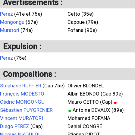
Avertissements :
Perez
(41e et 75e)
Cetto (35e)
Mongongu
(67e)
Capoue (79e)
Muratori
(74e)
Fofana (90e)
Expulsion :
Perez
(75e)
Compositions :
Stéphane RUFFIER
(Cap 75e)
Olivier BLONDEL
François MODESTO
Albin EBONDO (Cap 89e)
Cédric MONGONGU
Mauro CETTO (Cap)
Sébastien PUYGRENIER
Antoine DEVAUX (89e)
Vincent MURATORI
Mohamed FOFANA
Diego PEREZ
(Cap)
Daniel CONGRÉ
Nicolas N'KOULOU
Etienne DIDOT