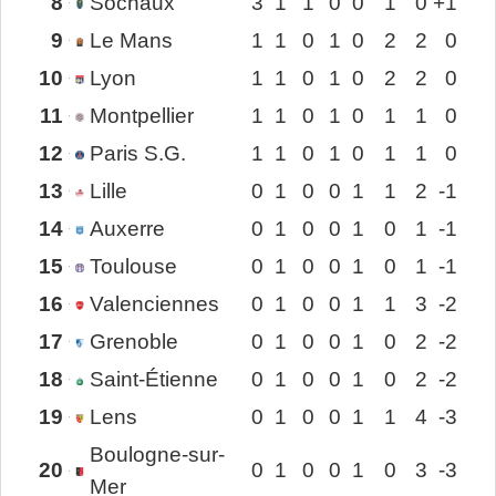
8
Sochaux
3
1
1
0
0
1
0
+1
9
Le Mans
1
1
0
1
0
2
2
0
10
Lyon
1
1
0
1
0
2
2
0
11
Montpellier
1
1
0
1
0
1
1
0
12
Paris S.G.
1
1
0
1
0
1
1
0
13
Lille
0
1
0
0
1
1
2
-1
14
Auxerre
0
1
0
0
1
0
1
-1
15
Toulouse
0
1
0
0
1
0
1
-1
16
Valenciennes
0
1
0
0
1
1
3
-2
17
Grenoble
0
1
0
0
1
0
2
-2
18
Saint-Étienne
0
1
0
0
1
0
2
-2
19
Lens
0
1
0
0
1
1
4
-3
Boulogne-sur-
20
0
1
0
0
1
0
3
-3
Mer