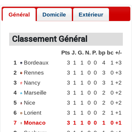
Général
Domicile
Extérieur
Classement Général
Pts
J.
G.
N.
P.
bp
bc
+/-
1
Bordeaux
3
1
1
0
0
4
1
+3
2
Rennes
3
1
1
0
0
3
0
+3
3
Nancy
3
1
1
0
0
3
1
+2
4
Marseille
3
1
1
0
0
2
0
+2
5
Nice
3
1
1
0
0
2
0
+2
6
Lorient
3
1
1
0
0
2
1
+1
7
Monaco
3
1
1
0
0
1
0
+1