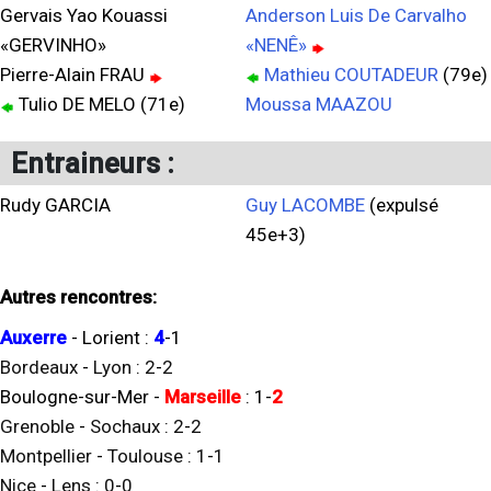
Gervais Yao Kouassi
Anderson Luis De Carvalho
«GERVINHO»
«NENÊ»
Pierre-Alain FRAU
Mathieu COUTADEUR
(79e)
Tulio DE MELO (71e)
Moussa MAAZOU
Entraineurs :
Rudy GARCIA
Guy LACOMBE
(expulsé
45e+3)
Autres rencontres:
Auxerre
-
Lorient
:
4
-
1
Bordeaux
-
Lyon
:
2
-
2
Boulogne-sur-Mer
-
Marseille
:
1
-
2
Grenoble
-
Sochaux
:
2
-
2
Montpellier
-
Toulouse
:
1
-
1
Nice
-
Lens
:
0
-
0