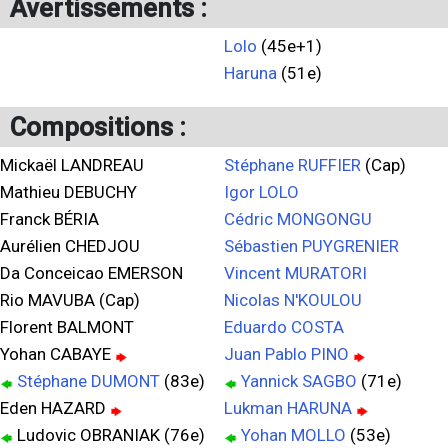
Avertissements :
Lolo
(45e+1)
Haruna
(51e)
Compositions :
Mickaël LANDREAU
Stéphane RUFFIER
(Cap)
Mathieu DEBUCHY
Igor LOLO
Franck BÉRIA
Cédric MONGONGU
Aurélien CHEDJOU
Sébastien PUYGRENIER
Da Conceicao EMERSON
Vincent MURATORI
Rio MAVUBA (Cap)
Nicolas N'KOULOU
Florent BALMONT
Eduardo COSTA
Yohan CABAYE
Juan Pablo PINO
Stéphane DUMONT
(83e)
Yannick SAGBO
(71e)
Eden HAZARD
Lukman HARUNA
Ludovic OBRANIAK (76e)
Yohan MOLLO
(53e)