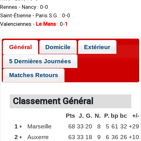
Rennes
-
Nancy
:
0
-
0
Saint-Étienne
-
Paris S.G.
:
0
-
0
Valenciennes
-
Le Mans
:
0
-
1
Général
Domicile
Extérieur
5 Dernières Journées
Matches Retours
Classement Général
Pts
J.
G.
N.
P.
bp
bc
+/-
1
Marseille
68
33
20
8
5
61
32
+29
2
Auxerre
63
33
18
9
6
36
26
+10