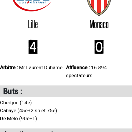
Lille
Monaco
4
0
Arbitre :
Mr Laurent Duhamel
Affluence :
16.894
spectateurs
Buts :
Chedjou (14e)
Cabaye (45e+2 sp et 75e)
De Melo (90e+1)