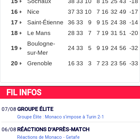
15
Sochaux
38
33
10
8
15
25
43
-18
16
Nice
37
33
10
7
16
32
49
-17
17
Saint-Étienne
36
33
9
9
15
24
38
-14
18
Le Mans
28
33
7
7
19
31
51
-20
Boulogne-
19
24
33
5
9
19
24
56
-32
sur-Mer
20
Grenoble
16
33
3
7
23
23
56
-33
FIL INFOS
07/08
GROUPE ÉLITE
Groupe Élite : Monaco s'impose à Turin 2-1
06/08
RÉACTIONS D'APRÈS-MATCH
Réactions de Monaco - Getafe