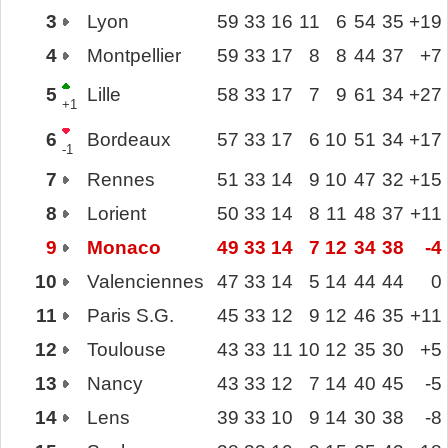
3
Lyon
59
33
16
11
6
54
35
+19
4
Montpellier
59
33
17
8
8
44
37
+7
5
Lille
58
33
17
7
9
61
34
+27
+1
6
Bordeaux
57
33
17
6
10
51
34
+17
-1
7
Rennes
51
33
14
9
10
47
32
+15
8
Lorient
50
33
14
8
11
48
37
+11
9
Monaco
49
33
14
7
12
34
38
-4
10
Valenciennes
47
33
14
5
14
44
44
0
11
Paris S.G.
45
33
12
9
12
46
35
+11
12
Toulouse
43
33
11
10
12
35
30
+5
13
Nancy
43
33
12
7
14
40
45
-5
14
Lens
39
33
10
9
14
30
38
-8