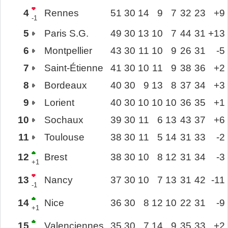
4
Rennes
51
30
14
9
7
32
23
+9
-1
5
Paris S.G.
49
30
13
10
7
44
31
+13
6
Montpellier
43
30
11
10
9
26
31
-5
7
Saint-Étienne
41
30
10
11
9
38
36
+2
8
Bordeaux
40
30
9
13
8
37
34
+3
9
Lorient
40
30
10
10
10
36
35
+1
10
Sochaux
39
30
11
6
13
43
37
+6
11
Toulouse
38
30
11
5
14
31
33
-2
12
Brest
38
30
10
8
12
31
34
-3
+1
13
Nancy
37
30
10
7
13
31
42
-11
-1
14
Nice
36
30
8
12
10
22
31
-9
+1
15
Valenciennes
35
30
7
14
9
35
33
+2