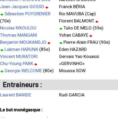
Jean-Jacques GOSSO
Franck BÉRIA
Sébastien PUYGRENIER
Rio MAVUBA (Cap)
(70e)
Florent BALMONT
Nicolas N'KOULOU
Tulio DE MELO (59e)
Thomas MANGANI
Yohan CABAYE
Benjamin MOUKANDJO
Pierre-Alain FRAU (90e)
Lukman HARUNA
(85e)
Eden HAZARD
Vincent MURATORI
Gervais Yao Kouassi
Chu-Young PARK
«GERVINHO»
Georgie WELCOME
(80e)
Moussa SOW
Entraineurs :
Laurent BANIDE
Rudi GARCIA
Le but monégasque :