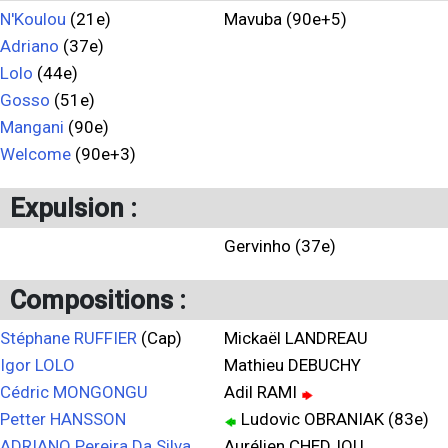
N'Koulou
(21e)
Mavuba (90e+5)
Adriano
(37e)
Lolo
(44e)
Gosso
(51e)
Mangani
(90e)
Welcome
(90e+3)
Expulsion :
Gervinho (37e)
Compositions :
Stéphane RUFFIER
(Cap)
Mickaël LANDREAU
Igor LOLO
Mathieu DEBUCHY
Cédric MONGONGU
Adil RAMI
Petter HANSSON
Ludovic OBRANIAK (83e)
ADRIANO Pereira Da Silva
Aurélien CHEDJOU