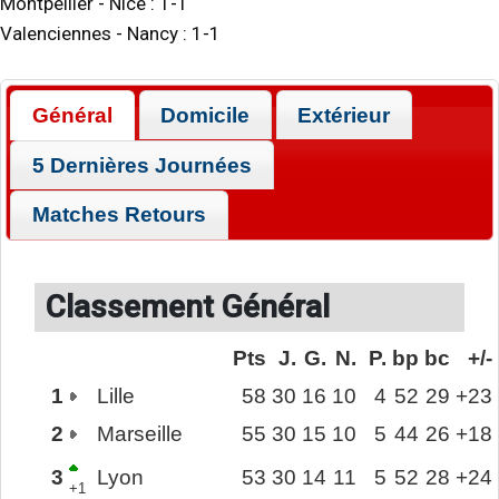
Montpellier
-
Nice
:
1
-
1
Valenciennes
-
Nancy
:
1
-
1
Général
Domicile
Extérieur
5 Dernières Journées
Matches Retours
Classement Général
Pts
J.
G.
N.
P.
bp
bc
+/-
1
Lille
58
30
16
10
4
52
29
+23
2
Marseille
55
30
15
10
5
44
26
+18
3
Lyon
53
30
14
11
5
52
28
+24
+1