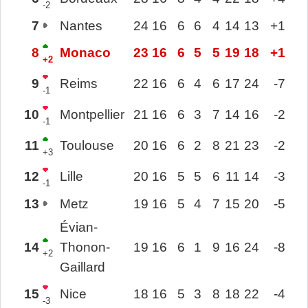
-2
7
Nantes
24
16
6
6
4
14
13
+1
8
Monaco
23
16
6
5
5
19
18
+1
+2
9
Reims
22
16
6
4
6
17
24
-7
-1
10
Montpellier
21
16
6
3
7
14
16
-2
-1
11
Toulouse
20
16
6
2
8
21
23
-2
+3
12
Lille
20
16
5
5
6
11
14
-3
-1
13
Metz
19
16
5
4
7
15
20
-5
Évian-
14
Thonon-
19
16
6
1
9
16
24
-8
+2
Gaillard
15
Nice
18
16
5
3
8
18
22
-4
-3