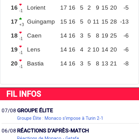
16
Lorient
17
16
5
2
9
15
20
-5
-1
17
Guingamp
15
16
5
0
11
15
28
-13
+3
18
Caen
14
16
3
5
8
19
25
-6
-1
19
Lens
14
16
4
2
10
14
20
-6
-1
20
Bastia
14
16
3
5
8
13
21
-8
-1
FIL INFOS
07/08
GROUPE ÉLITE
Groupe Élite : Monaco s'impose à Turin 2-1
06/08
RÉACTIONS D'APRÈS-MATCH
Réactions de Monaco - Getafe