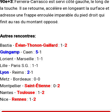
90e+3:
Ferreira-Carrasco est servi côté gauche, le long de
la touche. Il se retourne, accélère en longeant la surface et
adresse une frappe enroulée imparable du pied droit qui
finit au ras du montant opposé.
Autres rencontres:
Bastia
-
Évian-Thonon-Gaillard
:
1
-
2
Guingamp
-
Caen
:
5
-
1
Lorient
-
Marseille
:
1
-
1
Lille
-
Paris S.G.
:
1
-
1
Lyon
-
Reims
:
2
-
1
Metz
-
Bordeaux
:
0
-
0
Montpellier
-
Saint-Étienne
:
0
-
2
Nantes
-
Toulouse
:
1
-
2
Nice
-
Rennes
:
1
-
2