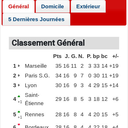
Général
Domicile
Extérieur
5 Dernières Journées
Classement Général
Pts
J.
G.
N.
P.
bp
bc
+/-
1
Marseille
35
16
11
2
3
33
14
+19
2
Paris S.G.
34
16
9
7
0
30
11
+19
3
Lyon
30
16
9
3
4
29
15
+14
Saint-
4
29
16
8
5
3
18
12
+6
+1
Étienne
5
Rennes
28
16
8
4
4
20
15
+5
+1
6
Bordeaux
28
16
8
4
4
22
18
+4