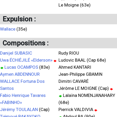
Le Moigne (63e)
Expulsion :
Wallace
(35e)
Compositions :
Danijel SUBASIC
Rudy RIOU
Uwa ÉCHIÉJILÉ «Elderson»
Ludovic BAAL (Cap 68e)
Lucas OCAMPOS
(83e)
Ahmed KANTARI
Aymen ABDENNOUR
Jean-Philippe GBAMIN
WALLACE Fortuna Dos
Dimitri CAVARÉ
Santos
Jérôme LE MOIGNE (Cap)
Fabio Henrique Tavares
Lalaïna NOMENJANAHARY
«FABINHO»
(68e)
Jérémy TOULALAN
(Cap)
Pierrick VALDIVIA
Tiémoué BAKAYOKO
Abdoul BA (90e)