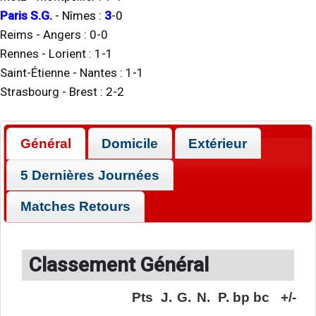
Paris S.G.
-
Nîmes
:
3
-
0
Reims
-
Angers
:
0
-
0
Rennes
-
Lorient
:
1
-
1
Saint-Étienne
-
Nantes
:
1
-
1
Strasbourg
-
Brest
:
2
-
2
Général
Domicile
Extérieur
5 Dernières Journées
Matches Retours
Classement Général
Pts
J.
G.
N.
P.
bp
bc
+/-