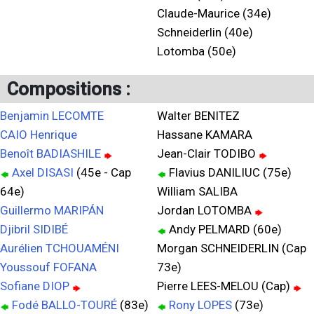
Claude-Maurice (34e)
Schneiderlin (40e)
Lotomba (50e)
Compositions :
Benjamin LECOMTE
Walter BENITEZ
CAIO Henrique
Hassane KAMARA
Benoît BADIASHILE
Jean-Clair TODIBO
Axel DISASI
(45e - Cap
Flavius DANILIUC (75e)
64e)
William SALIBA
Guillermo MARIPÁN
Jordan LOTOMBA
Djibril SIDIBÉ
Andy PELMARD (60e)
Aurélien TCHOUAMÉNI
Morgan SCHNEIDERLIN (Cap
Youssouf FOFANA
73e)
Sofiane DIOP
Pierre LEES-MELOU (Cap)
Fodé BALLO-TOURÉ
(83e)
Rony LOPES
(73e)