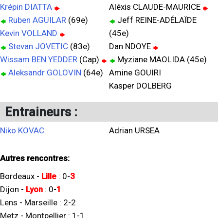
Krépin DIATTA
Aléxis CLAUDE-MAURICE
Ruben AGUILAR
(69e)
Jeff REINE-ADÉLAÏDE
Kevin VOLLAND
(45e)
Stevan JOVETIC
(83e)
Dan NDOYE
Wissam BEN YEDDER
(Cap)
Myziane MAOLIDA (45e)
Aleksandr GOLOVIN
(64e)
Amine GOUIRI
Kasper DOLBERG
Entraineurs :
Niko KOVAC
Adrian URSEA
Autres rencontres:
Bordeaux
-
Lille
:
0
-
3
Dijon
-
Lyon
:
0
-
1
Lens
-
Marseille
:
2
-
2
Metz
-
Montpellier
:
1
-
1