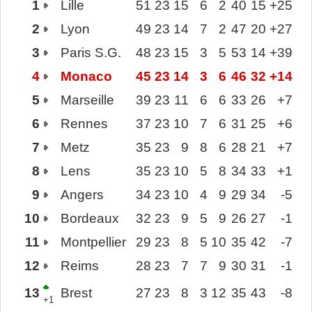
1
Lille
51
23
15
6
2
40
15
+25
2
Lyon
49
23
14
7
2
47
20
+27
3
Paris S.G.
48
23
15
3
5
53
14
+39
4
Monaco
45
23
14
3
6
46
32
+14
5
Marseille
39
23
11
6
6
33
26
+7
6
Rennes
37
23
10
7
6
31
25
+6
7
Metz
35
23
9
8
6
28
21
+7
8
Lens
35
23
10
5
8
34
33
+1
9
Angers
34
23
10
4
9
29
34
-5
10
Bordeaux
32
23
9
5
9
26
27
-1
11
Montpellier
29
23
8
5
10
35
42
-7
12
Reims
28
23
7
7
9
30
31
-1
13
Brest
27
23
8
3
12
35
43
-8
+1