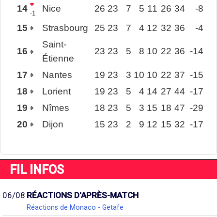
14
Nice
26
23
7
5
11
26
34
-8
-1
15
Strasbourg
25
23
7
4
12
32
36
-4
Saint-
16
23
23
5
8
10
22
36
-14
Étienne
17
Nantes
19
23
3
10
10
22
37
-15
18
Lorient
19
23
5
4
14
27
44
-17
19
Nîmes
18
23
5
3
15
18
47
-29
20
Dijon
15
23
2
9
12
15
32
-17
FIL INFOS
06/08
RÉACTIONS D'APRÈS-MATCH
Réactions de Monaco - Getafe