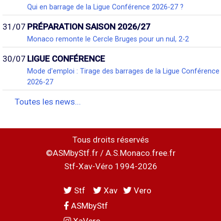
Qui en barrage de la Ligue Conférence 2026-27 ?
31/07
PRÉPARATION SAISON 2026/27
Monaco remonte le Cercle Bruges pour un nul, 2-2
30/07
LIGUE CONFÉRENCE
Mode d'emploi : Tirage des barrages de la Ligue Conférence
2026-27
Toutes les news...
Tous droits réservés
©ASMbyStf.fr / A.S.Monaco.free.fr
Stf-Xav-Véro 1994-2026
Stf
Xav
Vero
ASMbyStf
XaVero