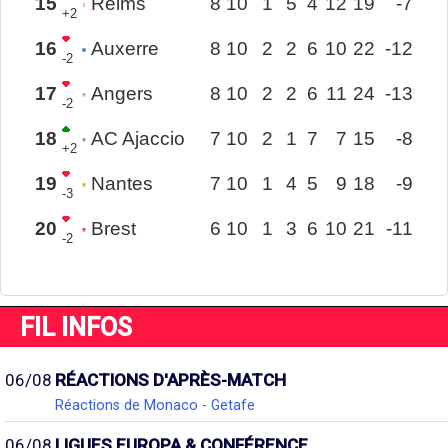
15
Reims
8
10
1
5
4
12
19
-7
+2
16
Auxerre
8
10
2
2
6
10
22
-12
-2
17
Angers
8
10
2
2
6
11
24
-13
-2
18
AC Ajaccio
7
10
2
1
7
7
15
-8
+2
19
Nantes
7
10
1
4
5
9
18
-9
-3
20
Brest
6
10
1
3
6
10
21
-11
-2
FIL INFOS
06/08
RÉACTIONS D'APRÈS-MATCH
Réactions de Monaco - Getafe
06/08
LIGUES EUROPA & CONFÉRENCE