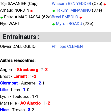
Téji SAVANIER (Cap)
Wissam BEN YEDDER
(Cap)
Arnaud NORDIN
Takumi MINAMINO
(87e)
Faitout MAOUASSA (62e)
Breel EMBOLO
Elye WAHI
Myron BOADU
(73e)
Entraineurs :
Olivier DALL'OGLIO
Philippe CLEMENT
Autres rencontres:
Angers
-
Strasbourg
:
2
-
3
Brest
-
Lorient
:
1
-
2
Clermont
-
Auxerre
:
2
-
1
Lille
-
Lens
:
1
-
0
Lyon
-
Toulouse
:
1
-
1
Marseille
-
AC Ajaccio
:
1
-
2
Nice
-
Troyes
:
3
-
2