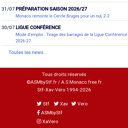
31/07
PRÉPARATION SAISON 2026/27
Monaco remonte le Cercle Bruges pour un nul, 2-2
30/07
LIGUE CONFÉRENCE
Mode d'emploi : Tirage des barrages de la Ligue Conférence
2026-27
Toutes les news...
Tous droits réservés
©ASMbyStf.fr / A.S.Monaco.free.fr
Stf-Xav-Véro 1994-2026
Stf
Xav
Vero
ASMbyStf
XaVero