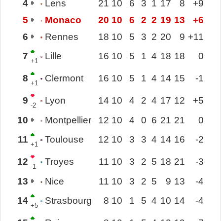
4
Lens
21
10
6
3
1
17
8
+9
5
Monaco
20
10
6
2
2
19
13
+6
6
Rennes
18
10
5
3
2
20
9
+11
7
Lille
16
10
5
1
4
18
18
0
+1
8
Clermont
16
10
5
1
4
14
15
-1
+1
9
Lyon
14
10
4
2
4
17
12
+5
-2
10
Montpellier
12
10
4
0
6
21
21
0
11
Toulouse
12
10
3
3
4
14
16
-2
+1
12
Troyes
11
10
3
2
5
18
21
-3
-1
13
Nice
11
10
3
2
5
9
13
-4
14
Strasbourg
8
10
1
5
4
10
14
-4
+5