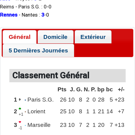
Reims
-
Paris S.G.
:
0
-
0
Rennes
-
Nantes
:
3
-
0
Général
Domicile
Extérieur
5 Dernières Journées
Classement Général
Pts
J.
G.
N.
P.
bp
bc
+/-
1
Paris S.G.
26
10
8
2
0
28
5
+23
2
Lorient
25
10
8
1
1
21
14
+7
+1
3
Marseille
23
10
7
2
1
20
7
+13
-1