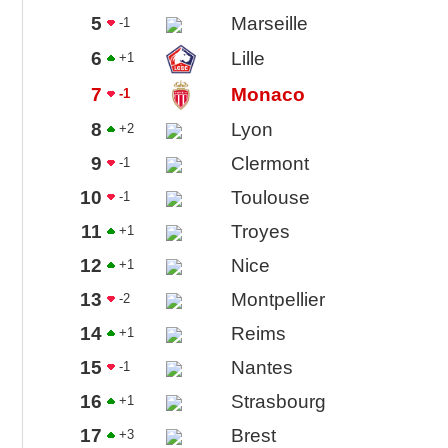
5
Marseille
-1
6
Lille
+1
7
Monaco
-1
8
Lyon
+2
9
Clermont
-1
10
Toulouse
-1
11
Troyes
+1
12
Nice
+1
13
Montpellier
-2
14
Reims
+1
15
Nantes
-1
16
Strasbourg
+1
17
Brest
+3