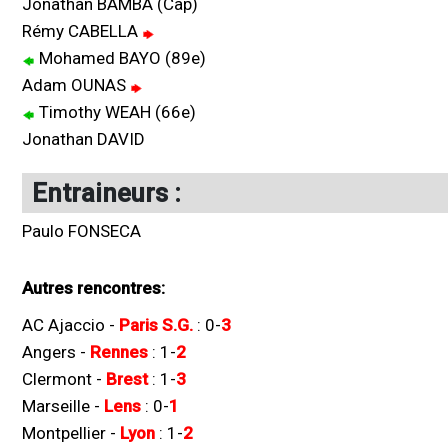
Jonathan BAMBA (Cap)
Rémy CABELLA
Mohamed BAYO (89e)
Adam OUNAS
Timothy WEAH (66e)
Jonathan DAVID
Entraineurs :
Paulo FONSECA
Autres rencontres:
AC Ajaccio
-
Paris S.G.
:
0
-
3
Angers
-
Rennes
:
1
-
2
Clermont
-
Brest
:
1
-
3
Marseille
-
Lens
:
0
-
1
Montpellier
-
Lyon
:
1
-
2