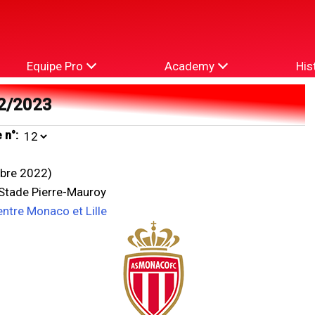
Equipe Pro
Academy
His
2/2023
 n°:
bre 2022)
 Stade Pierre-Mauroy
entre Monaco et Lille