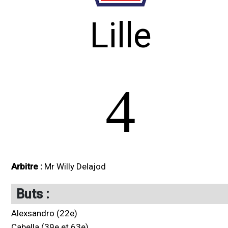
Lille
4
Arbitre :
Mr Willy Delajod
Buts :
Alexsandro (22e)
Cabella (39e et 63e)