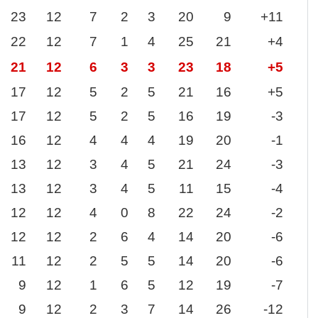
23
12
7
2
3
20
9
+11
22
12
7
1
4
25
21
+4
21
12
6
3
3
23
18
+5
17
12
5
2
5
21
16
+5
17
12
5
2
5
16
19
-3
16
12
4
4
4
19
20
-1
13
12
3
4
5
21
24
-3
13
12
3
4
5
11
15
-4
12
12
4
0
8
22
24
-2
12
12
2
6
4
14
20
-6
11
12
2
5
5
14
20
-6
9
12
1
6
5
12
19
-7
9
12
2
3
7
14
26
-12