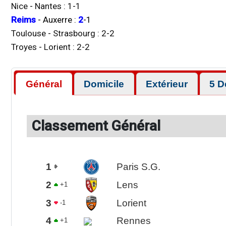
Nice
-
Nantes
:
1
-
1
Reims
-
Auxerre
:
2
-
1
Toulouse
-
Strasbourg
:
2
-
2
Troyes
-
Lorient
:
2
-
2
Général
Domicile
Extérieur
5 D
Classement Général
1
Paris S.G.
2
Lens
+1
3
Lorient
-1
4
Rennes
+1