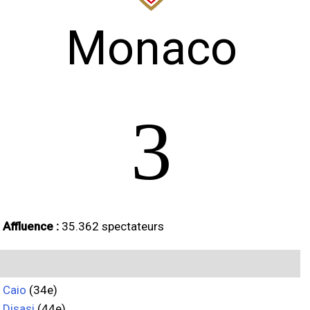
Monaco
3
Affluence :
35.362 spectateurs
Caio
(34e)
Disasi
(44e)