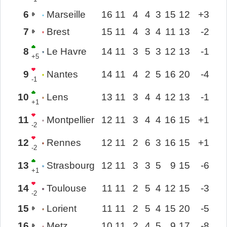
6
Marseille
16
11
4
4
3
15
12
+3
7
Brest
15
11
4
3
4
11
13
-2
8
Le Havre
14
11
3
5
3
12
13
-1
+5
9
Nantes
14
11
4
2
5
16
20
-4
-1
10
Lens
13
11
3
4
4
12
13
-1
+1
11
Montpellier
12
11
3
4
4
16
15
+1
-2
12
Rennes
12
11
2
6
3
16
15
+1
-2
13
Strasbourg
12
11
3
3
5
9
15
-6
+1
14
Toulouse
11
11
2
5
4
12
15
-3
-2
15
Lorient
11
11
2
5
4
15
20
-5
16
Metz
10
11
2
4
5
9
17
-8