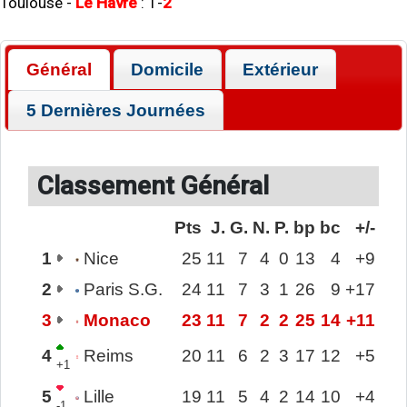
Toulouse
-
Le Havre
:
1
-
2
Général
Domicile
Extérieur
5 Dernières Journées
Classement Général
Pts
J.
G.
N.
P.
bp
bc
+/-
1
Nice
25
11
7
4
0
13
4
+9
2
Paris S.G.
24
11
7
3
1
26
9
+17
3
Monaco
23
11
7
2
2
25
14
+11
4
Reims
20
11
6
2
3
17
12
+5
+1
5
Lille
19
11
5
4
2
14
10
+4
-1