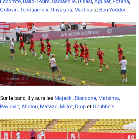
Lecomte
,
Ballo-Touré
,
Badiashile
,
Disasi
,
Aguilar
,
Fofana
,
Golovin
,
Tchouaméni
,
Onyekuru
,
Martins
et
Ben Yedder
.
Sur le banc, il y aura les
Majecki
,
Biancone
,
Matsima
,
Pavlovic
,
Aholou
,
Matazo
,
Millot
,
Diop
et
Geubbels
.