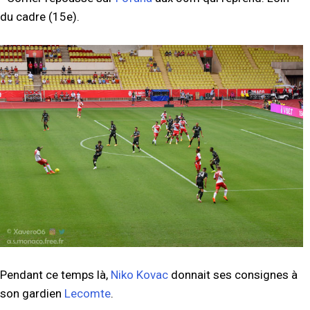
du cadre (15e).
Pendant ce temps là,
Niko Kovac
donnait ses consignes à
son gardien
Lecomte
.