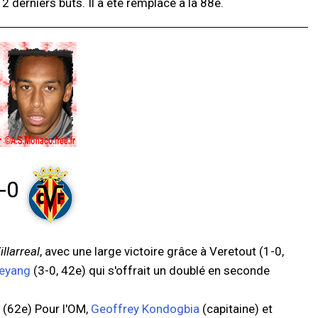
2 derniers buts. Il a été remplacé à la 88e.
-0
illarreal
, avec une large victoire grâce à Veretout (1-0,
eyang
(3-0, 42e) qui s'offrait un doublé en seconde
 (62e) Pour l'OM,
Geoffrey Kondogbia
(capitaine) et