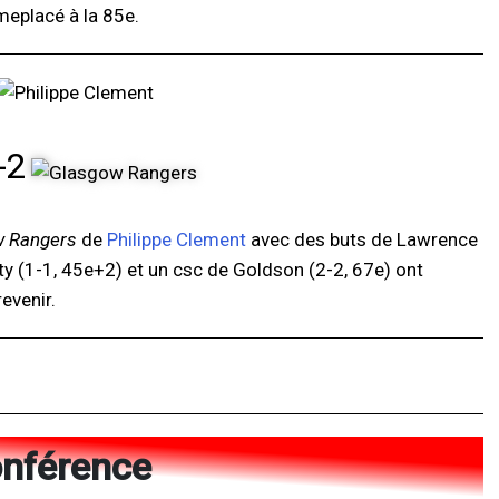
meplacé à la 85e.
-2
w Rangers
de
Philippe Clement
avec des buts de Lawrence
lty (1-1, 45e+2) et un csc de Goldson (2-2, 67e) ont
revenir.
onférence