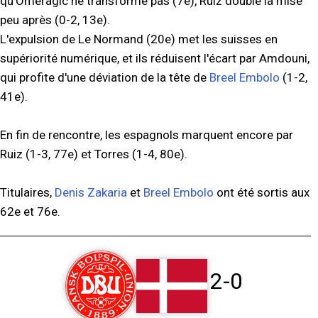
qu'Omeragic ne transforme pas (7e), Ruiz double la mise
peu après (0-2, 13e).
L'expulsion de Le Normand (20e) met les suisses en
supériorité numérique, et ils réduisent l'écart par Amdouni,
qui profite d'une déviation de la tête de
Breel Embolo
(1-2,
41e).
En fin de rencontre, les espagnols marquent encore par
Ruiz (1-3, 77e) et Torres (1-4, 80e).
Titulaires,
Denis Zakaria
et
Breel Embolo
ont été sortis aux
62e et 76e.
2-0