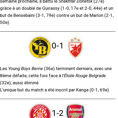
semaine prochaine, a battu le
Shakhtar Donetsk
(27e)
grâce à un doublé de Guirassy (1-0, 17e et 2-0, 44e) et un
but de Bensebaini (3-1, 79e) contre un but de Marlon (2-1,
50e).
0-1
Les
Young Boys Berne
(36e) terminent derniers, avec une
8ème défaite, cette fois face à l'
Étoile Rouge Belgrade
(32e), aussi éliminé.
L'unique but du match a été inscrit par Kanga (0-1, 69e).
1-2