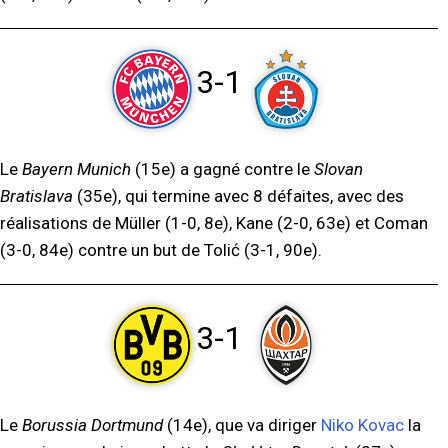
3-1
Le
Bayern Munich
(15e) a gagné contre le
Slovan
Bratislava
(35e), qui termine avec 8 défaites, avec des
réalisations de Müller (1-0, 8e), Kane (2-0, 63e) et Coman
(3-0, 84e) contre un but de Tolić (3-1, 90e).
3-1
Le
Borussia Dortmund
(14e), que va diriger
Niko Kovac
la