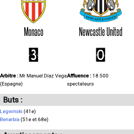
Monaco
Newcastle United
3
0
Arbitre :
Mr Manuel Díaz Vega
Affluence :
18.500
(Espagne)
spectateurs
Buts :
Legwinski
(41e)
Benarbia
(51e et 68e)