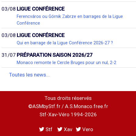
03/08
LIGUE CONFÉRENCE
Ferencváros ou Górnik Zabrze en barrages de la Ligue
Conférence
03/08
LIGUE CONFÉRENCE
Qui en barrage de la Ligue Conférence 2026-27 ?
31/07
PRÉPARATION SAISON 2026/27
Monaco remonte le Cercle Bruges pour un nul, 2-2
Toutes les news...
Tous droits réservés
©ASMbyStf.fr / A.S.Monaco.free.fr
Stf-Xav-Véro 1994-2026
Stf
Xav
Vero