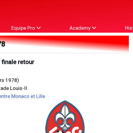
Equipe Pro
Academy
His
78
finale retour
rs 1978)
ade Louis-II
entre Monaco et Lille