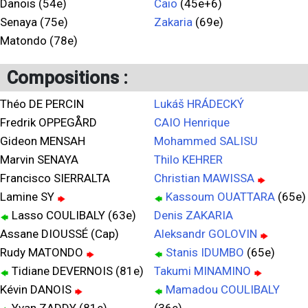
Danois (54e)
Caio
(45e+6)
Senaya (75e)
Zakaria
(69e)
Matondo (78e)
Compositions :
Théo DE PERCIN
Lukáš HRÁDECKÝ
Fredrik OPPEGÅRD
CAIO Henrique
Gideon MENSAH
Mohammed SALISU
Marvin SENAYA
Thilo KEHRER
Francisco SIERRALTA
Christian MAWISSA
Lamine SY
Kassoum OUATTARA
(65e)
Lasso COULIBALY (63e)
Denis ZAKARIA
Assane DIOUSSÉ (Cap)
Aleksandr GOLOVIN
Rudy MATONDO
Stanis IDUMBO
(65e)
Tidiane DEVERNOIS (81e)
Takumi MINAMINO
Kévin DANOIS
Mamadou COULIBALY