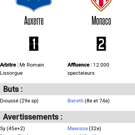
Auxerre
Monaco
1
2
Arbitre :
Mr Romain
Affluence :
12.000
Lissorgue
spectateurs
Buts :
Dioussé (29e sp)
Biereth
(8e et 74e)
Avertissements :
Sy (45e+2)
Mawissa
(32e)