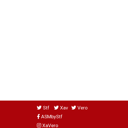
Stf
Xav
Vero
ASMbyStf
XaVero