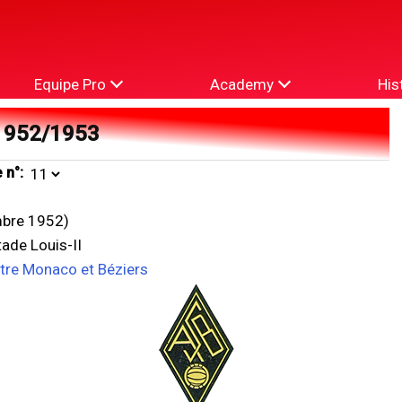
Equipe Pro
Academy
His
1952/1953
 n°:
bre 1952)
ade Louis-II
ntre Monaco et Béziers