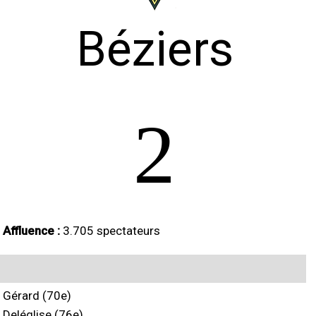
Béziers
2
Affluence :
3.705 spectateurs
Gérard (70e)
Deléglise (76e)