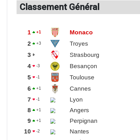
Classement Général
1
Monaco
+1
2
Troyes
+3
3
Strasbourg
4
Besançon
-3
5
Toulouse
-1
6
Cannes
+1
7
Lyon
-1
8
Angers
+1
9
Perpignan
+1
10
Nantes
-2