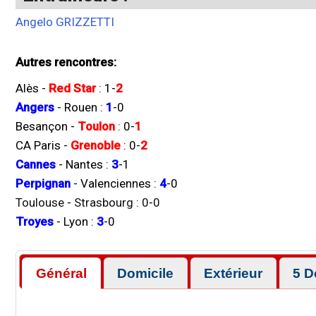
Angelo GRIZZETTI
Autres rencontres:
Alès
-
Red Star
:
1
-
2
Angers
-
Rouen
:
1
-
0
Besançon
-
Toulon
:
0
-
1
CA Paris
-
Grenoble
:
0
-
2
Cannes
-
Nantes
:
3
-
1
Perpignan
-
Valenciennes
:
4
-
0
Toulouse
-
Strasbourg
:
0
-
0
Troyes
-
Lyon
:
3
-
0
Général
Domicile
Extérieur
5 D