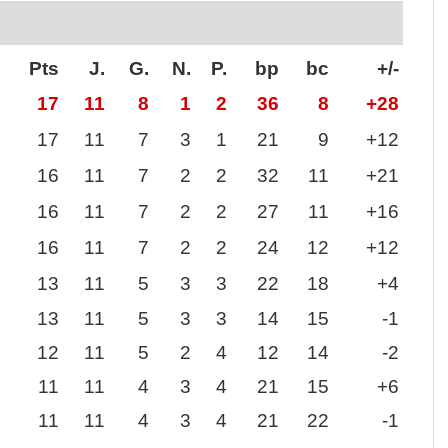
Pts
J.
G.
N.
P.
bp
bc
+/-
17
11
8
1
2
36
8
+28
17
11
7
3
1
21
9
+12
16
11
7
2
2
32
11
+21
16
11
7
2
2
27
11
+16
16
11
7
2
2
24
12
+12
13
11
5
3
3
22
18
+4
13
11
5
3
3
14
15
-1
12
11
5
2
4
12
14
-2
11
11
4
3
4
21
15
+6
11
11
4
3
4
21
22
-1