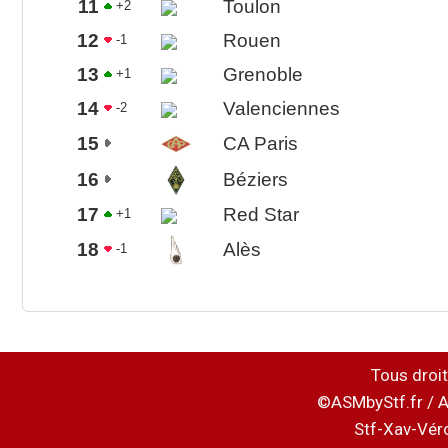
11
Toulon
+2
12
Rouen
-1
13
Grenoble
+1
14
Valenciennes
-2
15
CA Paris
16
Béziers
17
Red Star
+1
18
Alès
-1
Tous droit
©ASMbyStf.fr / A
Stf-Xav-Vér