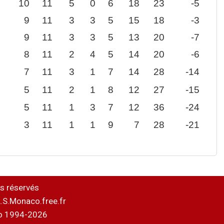
10
11
5
0
6
18
23
-5
9
11
3
3
5
15
18
-3
9
11
3
3
5
13
20
-7
8
11
2
4
5
14
20
-6
7
11
3
1
7
14
28
-14
5
11
2
1
8
12
27
-15
5
11
1
3
7
12
36
-24
3
11
1
1
9
7
28
-21
s réservés
.S.Monaco.free.fr
o 1994-2026