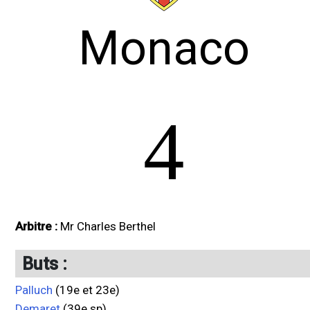
Monaco
4
Arbitre :
Mr Charles Berthel
Buts :
Palluch
(19e et 23e)
Demaret
(39e sp)