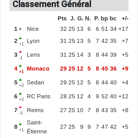
Classement Général
Pts
J.
G.
N.
P.
bp
bc
+/-
1
Nice
32
25
13
6
6
51
34
+17
2
Lyon
31
25
13
5
7
42
35
+7
+1
3
Lens
31
25
14
3
8
44
39
+5
-1
4
Monaco
29
25
12
5
8
45
36
+9
+1
5
Sedan
29
25
12
5
8
44
40
+4
+2
6
RC Paris
28
25
12
4
9
52
40
+12
+2
7
Reims
27
25
10
7
8
43
35
+8
-3
Saint-
8
27
25
9
9
7
47
42
+5
+1
Étienne