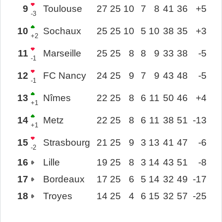
9
Toulouse
27
25
10
7
8
41
36
+5
-3
10
Sochaux
25
25
10
5
10
38
35
+3
+2
11
Marseille
25
25
8
8
9
33
38
-5
-1
12
FC Nancy
24
25
9
7
9
43
48
-5
-1
13
Nîmes
22
25
8
6
11
50
46
+4
+1
14
Metz
22
25
8
6
11
38
51
-13
+1
15
Strasbourg
21
25
9
3
13
41
47
-6
-2
16
Lille
19
25
8
3
14
43
51
-8
17
Bordeaux
17
25
6
5
14
32
49
-17
18
Troyes
14
25
4
6
15
32
57
-25