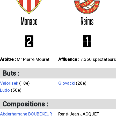
Monaco
Reims
2
1
Arbitre :
Mr Pierre Mourat
Affluence :
7.360 spectateurs
Buts :
Valorisek
(18e)
Glovacki
(28e)
Ludo
(50e)
Compositions :
Abderhamane BOUBEKEUR
René-Jean JACQUET