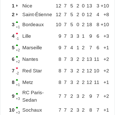
1
Nice
12
7
5
2
0
13
3
+10
2
Saint-Étienne
12
7
5
2
0
12
4
+8
3
Bordeaux
10
7
5
0
2
18
8
+10
+1
4
Lille
9
7
3
3
1
9
6
+3
-1
5
Marseille
9
7
4
1
2
7
6
+1
+2
6
Nantes
8
7
3
2
2
13
11
+2
+2
7
Red Star
8
7
3
2
2
12
10
+2
-2
8
Metz
8
7
3
2
2
12
11
+1
+1
RC Paris-
9
7
7
2
3
2
9
7
+2
+3
Sedan
10
Sochaux
7
7
2
3
2
8
7
+1
+3