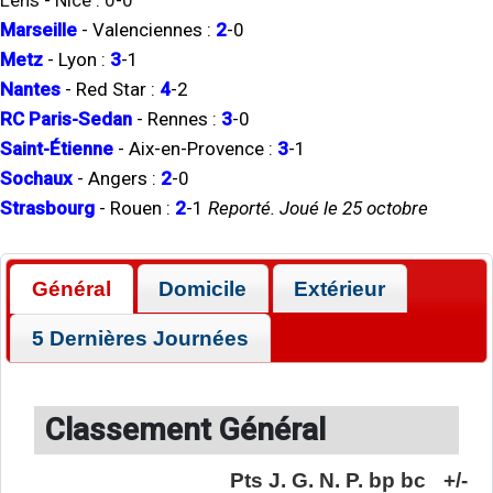
Lens
-
Nice
:
0
-
0
Marseille
-
Valenciennes
:
2
-
0
Metz
-
Lyon
:
3
-
1
Nantes
-
Red Star
:
4
-
2
RC Paris-Sedan
-
Rennes
:
3
-
0
Saint-Étienne
-
Aix-en-Provence
:
3
-
1
Sochaux
-
Angers
:
2
-
0
Strasbourg
-
Rouen
:
2
-
1
Reporté. Joué le 25 octobre
Général
Domicile
Extérieur
5 Dernières Journées
Classement Général
Pts
J.
G.
N.
P.
bp
bc
+/-