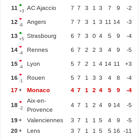
11
AC Ajaccio
7
7
3
1
3
7
9
-2
+3
12
Angers
7
7
3
1
3
11
14
-3
-6
13
Strasbourg
6
7
3
0
4
5
9
-4
+5
14
Rennes
6
7
2
2
3
4
9
-5
-4
15
Lyon
5
7
2
1
4
14
11
+3
-4
16
Rouen
5
7
1
3
3
4
8
-4
-1
17
Monaco
4
7
1
2
4
5
9
-4
Aix-en-
18
4
7
1
2
4
9
14
-5
-2
Provence
19
Valenciennes
3
7
1
1
5
4
9
-5
20
Lens
3
7
1
1
5
5
16
-11