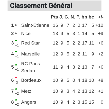
Classement Général
Pts
J.
G.
N.
P.
bp
bc
+/-
1
Saint-Étienne
16
9
7
2
0
17
5
+12
2
Nice
13
9
5
3
1
14
5
+9
3
Red Star
12
9
5
2
2
17
11
+6
+1
4
Marseille
12
9
5
2
2
11
9
+2
+1
RC Paris-
5
11
9
4
3
2
13
7
+6
+1
Sedan
6
Bordeaux
10
9
5
0
4
18
10
+8
-3
7
Metz
10
9
3
4
2
13
12
+1
+2
8
Angers
10
9
4
2
3
15
15
0
+2