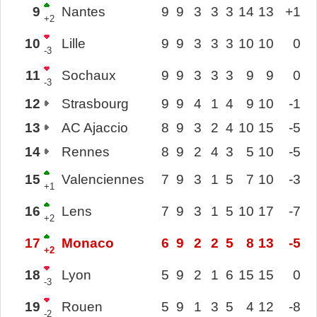
9
Nantes
9
9
3
3
3
14
13
+1
+2
10
Lille
9
9
3
3
3
10
10
0
-3
11
Sochaux
9
9
3
3
3
9
9
0
-3
12
Strasbourg
9
9
4
1
4
9
10
-1
13
AC Ajaccio
8
9
3
2
4
10
15
-5
14
Rennes
8
9
2
4
3
5
10
-5
15
Valenciennes
7
9
3
1
5
7
10
-3
+1
16
Lens
7
9
3
1
5
10
17
-7
+2
17
Monaco
6
9
2
2
5
8
13
-5
+2
18
Lyon
5
9
2
1
6
15
15
0
-3
19
Rouen
5
9
1
3
5
4
12
-8
-2