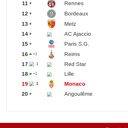
11
Rennes
12
Bordeaux
13
Metz
14
AC Ajaccio
15
Paris S.G.
16
Reims
+1
17
Red Star
-1
18
Lille
+1
19
Monaco
-1
20
Angoulême