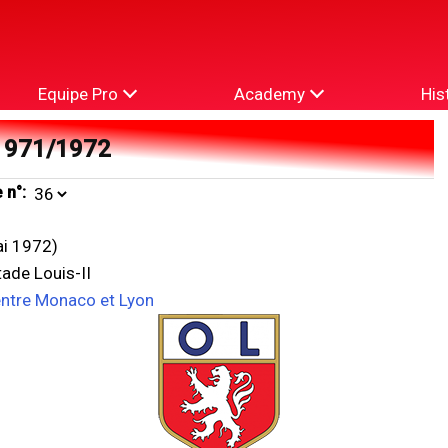
Equipe Pro
Academy
His
1971/1972
 n°:
i 1972)
ade Louis-II
entre Monaco et Lyon