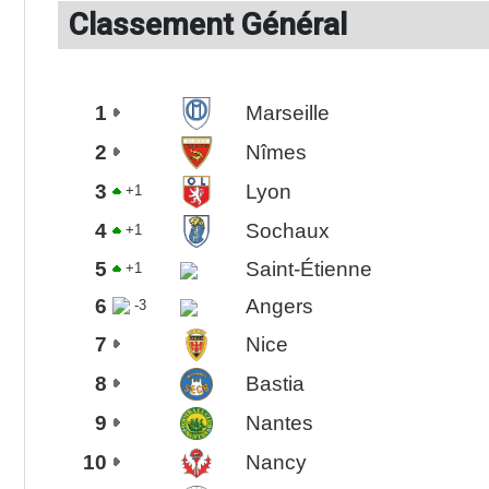
Classement Général
1
Marseille
2
Nîmes
3
Lyon
+1
4
Sochaux
+1
5
Saint-Étienne
+1
6
Angers
-3
7
Nice
8
Bastia
9
Nantes
10
Nancy