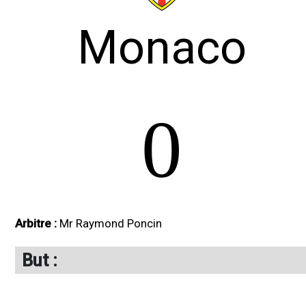
Monaco
0
Arbitre :
Mr Raymond Poncin
But :