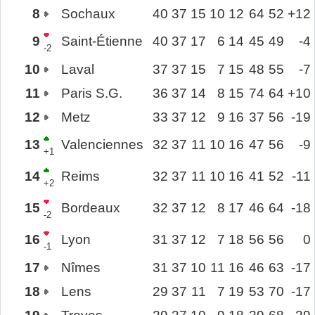
8
Sochaux
40
37
15
10
12
64
52
+12
9
Saint-Étienne
40
37
17
6
14
45
49
-4
-2
10
Laval
37
37
15
7
15
48
55
-7
11
Paris S.G.
36
37
14
8
15
74
64
+10
12
Metz
33
37
12
9
16
37
56
-19
13
Valenciennes
32
37
11
10
16
47
56
-9
+1
14
Reims
32
37
11
10
16
41
52
-11
+2
15
Bordeaux
32
37
12
8
17
46
64
-18
-2
16
Lyon
31
37
12
7
18
56
56
0
-1
17
Nîmes
31
37
10
11
16
46
63
-17
18
Lens
29
37
11
7
19
53
70
-17