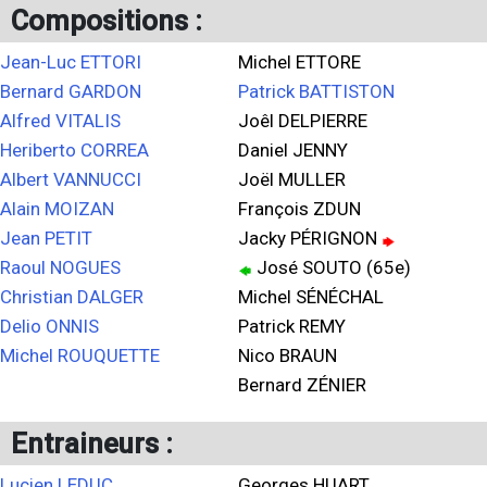
Compositions :
Jean-Luc ETTORI
Michel ETTORE
Bernard GARDON
Patrick BATTISTON
Alfred VITALIS
Joêl DELPIERRE
Heriberto CORREA
Daniel JENNY
Albert VANNUCCI
Joël MULLER
Alain MOIZAN
François ZDUN
Jean PETIT
Jacky PÉRIGNON
Raoul NOGUES
José SOUTO (65e)
Christian DALGER
Michel SÉNÉCHAL
Delio ONNIS
Patrick REMY
Michel ROUQUETTE
Nico BRAUN
Bernard ZÉNIER
Entraineurs :
Lucien LEDUC
Georges HUART