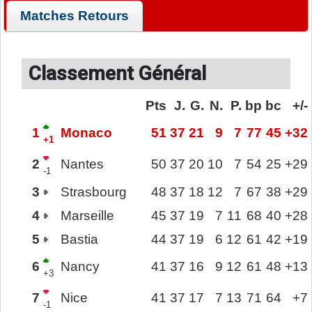
Matches Retours
Classement Général
Pts
J.
G.
N.
P.
bp
bc
+/-
1
Monaco
51
37
21
9
7
77
45
+32
+1
2
Nantes
50
37
20
10
7
54
25
+29
-1
3
Strasbourg
48
37
18
12
7
67
38
+29
4
Marseille
45
37
19
7
11
68
40
+28
5
Bastia
44
37
19
6
12
61
42
+19
6
Nancy
41
37
16
9
12
61
48
+13
+3
7
Nice
41
37
17
7
13
71
64
+7
-1