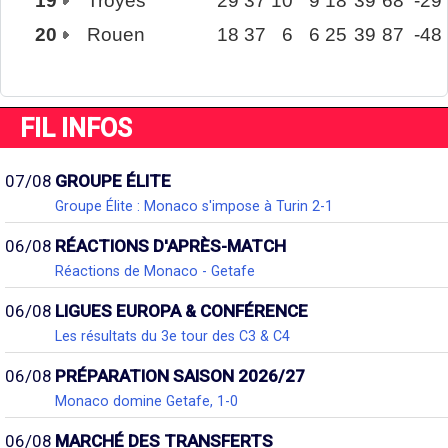
19
Troyes
29
37
10
9
18
39
68
-29
20
Rouen
18
37
6
6
25
39
87
-48
FIL INFOS
07/08
GROUPE ÉLITE
Groupe Élite : Monaco s'impose à Turin 2-1
06/08
RÉACTIONS D'APRÈS-MATCH
Réactions de Monaco - Getafe
06/08
LIGUES EUROPA & CONFÉRENCE
Les résultats du 3e tour des C3 & C4
06/08
PRÉPARATION SAISON 2026/27
Monaco domine Getafe, 1-0
06/08
MARCHÉ DES TRANSFERTS