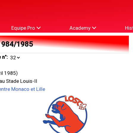
Equipe Pro
Academy
His
1984/1985
 n°:
ril 1985)
u Stade Louis-II
entre Monaco et Lille