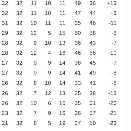
32
32
11
10
11
49
36
+13
32
32
11
10
11
47
44
+3
31
32
10
11
11
35
46
-11
29
32
12
5
15
50
58
-8
28
32
9
10
13
36
43
-7
28
32
12
4
16
46
56
-10
27
32
9
9
14
38
45
-7
27
32
9
9
14
41
49
-8
26
32
8
10
14
33
41
-8
26
32
7
12
13
25
38
-13
26
32
10
6
16
35
61
-26
23
32
7
9
16
36
57
-21
21
32
8
5
19
27
50
-23