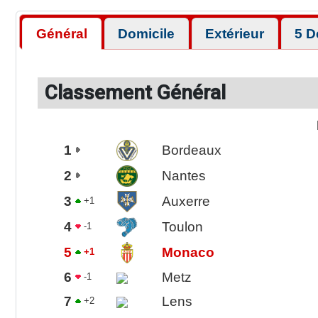
Général
Domicile
Extérieur
5 D
Classement Général
1
Bordeaux
2
Nantes
3
Auxerre
+1
4
Toulon
-1
5
Monaco
+1
6
Metz
-1
7
Lens
+2