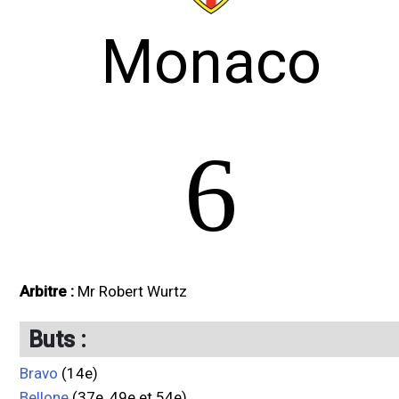
Monaco
6
Arbitre :
Mr Robert Wurtz
Buts :
Bravo
(14e)
Bellone
(37e, 49e et 54e)