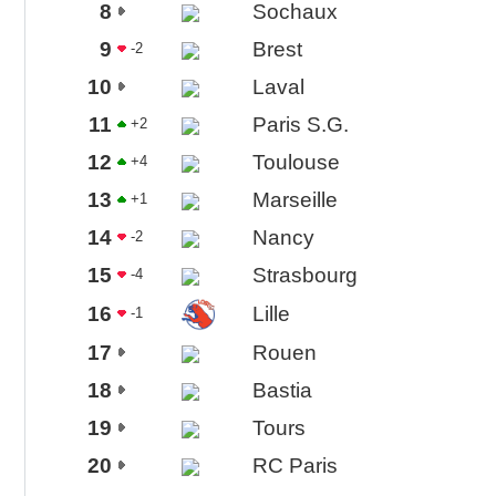
8
Sochaux
9
Brest
-2
10
Laval
11
Paris S.G.
+2
12
Toulouse
+4
13
Marseille
+1
14
Nancy
-2
15
Strasbourg
-4
16
Lille
-1
17
Rouen
18
Bastia
19
Tours
20
RC Paris