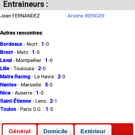
Entraineurs :
Jean FERNANDEZ
Arsène WENGER
Autres rencontres:
Bordeaux
-
Niort
:
1
-
0
Brest
-
Metz
:
1
-
0
Laval
-
Montpellier
:
1
-
0
Lille
-
Toulouse
:
2
-
0
Matra Racing
-
Le Havre
:
2
-
0
Nantes
-
Marseille
:
5
-
0
Nice
-
Auxerre
:
1
-
0
Saint-Étienne
-
Lens
:
2
-
1
Toulon
-
Paris S.G.
:
1
-
0
Général
Domicile
Extérieur