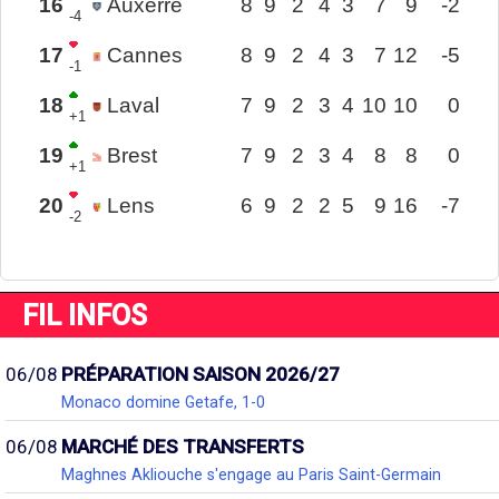
16
Auxerre
8
9
2
4
3
7
9
-2
-4
17
Cannes
8
9
2
4
3
7
12
-5
-1
18
Laval
7
9
2
3
4
10
10
0
+1
19
Brest
7
9
2
3
4
8
8
0
+1
20
Lens
6
9
2
2
5
9
16
-7
-2
FIL INFOS
06/08
PRÉPARATION SAISON 2026/27
Monaco domine Getafe, 1-0
06/08
MARCHÉ DES TRANSFERTS
Maghnes Akliouche s'engage au Paris Saint-Germain