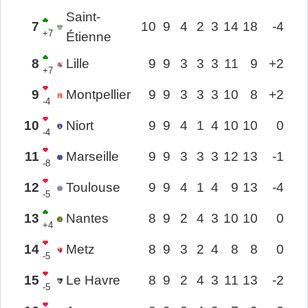
Saint-
7
10
9
4
2
3
14
18
-4
+7
Étienne
8
Lille
9
9
3
3
3
11
9
+2
+7
9
Montpellier
9
9
3
3
3
10
8
+2
-4
10
Niort
9
9
4
1
4
10
10
0
-4
11
Marseille
9
9
3
3
3
12
13
-1
-8
12
Toulouse
9
9
4
1
4
9
13
-4
-5
13
Nantes
8
9
2
4
3
10
10
0
+4
14
Metz
8
9
3
2
4
8
8
0
-5
15
Le Havre
8
9
2
4
3
11
13
-2
-5