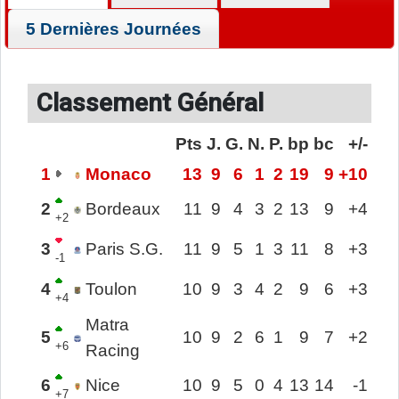
5 Dernières Journées
Classement Général
Pts
J.
G.
N.
P.
bp
bc
+/-
1
Monaco
13
9
6
1
2
19
9
+10
2
Bordeaux
11
9
4
3
2
13
9
+4
+2
3
Paris S.G.
11
9
5
1
3
11
8
+3
-1
4
Toulon
10
9
3
4
2
9
6
+3
+4
Matra
5
10
9
2
6
1
9
7
+2
+6
Racing
6
Nice
10
9
5
0
4
13
14
-1
+7