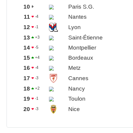
10
Paris S.G.
11
Nantes
-4
12
Lyon
-1
13
Saint-Étienne
+3
14
Montpellier
-5
15
Bordeaux
+4
16
Metz
-4
17
Cannes
-3
18
Nancy
+2
19
Toulon
-1
20
Nice
-3