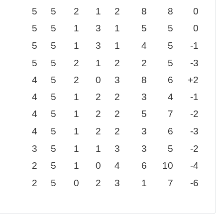
5
5
2
1
2
8
8
0
5
5
1
3
1
5
5
0
5
5
1
3
1
4
5
-1
5
5
2
1
2
2
5
-3
4
5
2
0
3
8
6
+2
4
5
1
2
2
3
4
-1
4
5
1
2
2
5
7
-2
4
5
1
2
2
3
6
-3
3
5
1
1
3
3
5
-2
2
5
1
0
4
6
10
-4
2
5
0
2
3
1
7
-6