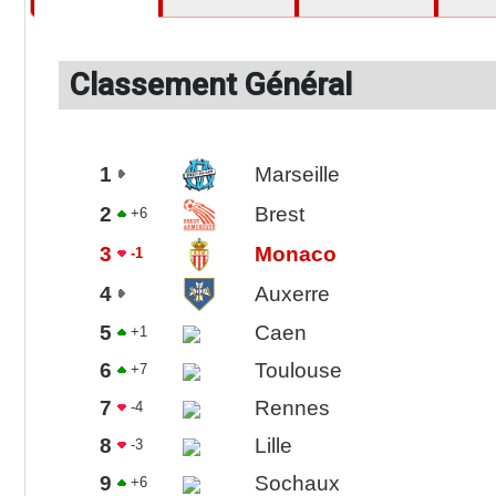
Classement Général
1
Marseille
2
Brest
+6
3
Monaco
-1
4
Auxerre
5
Caen
+1
6
Toulouse
+7
7
Rennes
-4
8
Lille
-3
9
Sochaux
+6