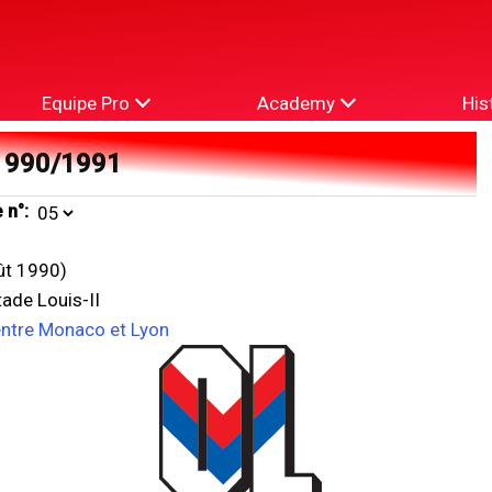
Equipe Pro
Academy
His
1990/1991
 n°:
ût 1990)
ade Louis-II
entre Monaco et Lyon