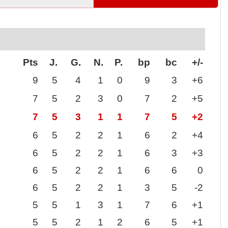
Pts
J.
G.
N.
P.
bp
bc
+/-
9
5
4
1
0
9
3
+6
7
5
2
3
0
7
2
+5
7
5
3
1
1
7
5
+2
6
5
2
2
1
6
2
+4
6
5
2
2
1
6
3
+3
6
5
2
2
1
6
6
0
6
5
2
2
1
3
5
-2
5
5
1
3
1
7
6
+1
5
5
2
1
2
6
5
+1