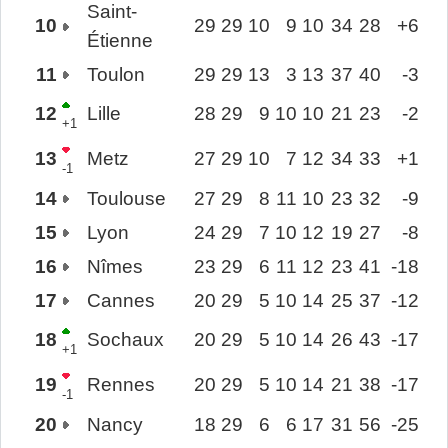
Saint-
10
29
29
10
9
10
34
28
+6
Étienne
11
Toulon
29
29
13
3
13
37
40
-3
12
Lille
28
29
9
10
10
21
23
-2
+1
13
Metz
27
29
10
7
12
34
33
+1
-1
14
Toulouse
27
29
8
11
10
23
32
-9
15
Lyon
24
29
7
10
12
19
27
-8
16
Nîmes
23
29
6
11
12
23
41
-18
17
Cannes
20
29
5
10
14
25
37
-12
18
Sochaux
20
29
5
10
14
26
43
-17
+1
19
Rennes
20
29
5
10
14
21
38
-17
-1
20
Nancy
18
29
6
6
17
31
56
-25