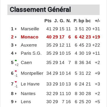
Classement Général
Pts
J.
G.
N.
P.
bp
bc
+/-
1
Marseille
41
29
15
11
3
51
20
+31
2
Monaco
40
29
17
6
6
42
23
+19
3
Auxerre
35
29
12
11
6
45
23
+22
4
Paris S.G.
35
29
10
15
4
30
19
+11
5
Caen
35
29
14
7
8
36
34
+2
+2
6
Montpellier
34
29
10
14
5
31
22
+9
-1
7
Le Havre
33
29
10
13
6
24
21
+3
-1
8
Nantes
32
29
11
10
8
30
28
+2
9
Lens
30
29
7
16
6
25
20
+5