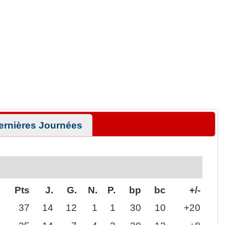
ernières Journées
Pts
J.
G.
N.
P.
bp
bc
+/-
37
14
12
1
1
30
10
+20