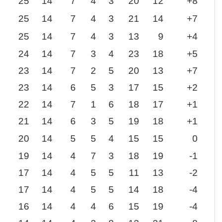
25
14
7
4
3
20
12
+8
25
14
7
4
3
21
14
+7
25
14
7
4
3
13
9
+4
24
14
7
3
4
23
18
+5
23
14
7
2
5
20
13
+7
23
14
6
5
3
17
15
+2
22
14
7
1
6
18
17
+1
21
14
6
3
5
19
18
+1
20
14
5
5
4
15
15
0
19
14
4
7
3
18
19
-1
17
14
4
5
5
11
13
-2
17
14
4
5
5
14
18
-4
16
14
4
4
6
15
19
-4