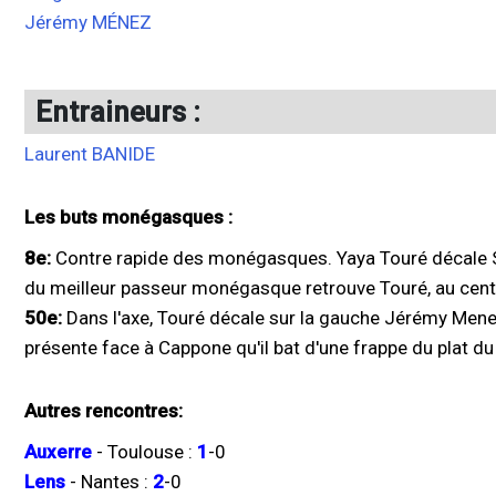
Jérémy MÉNEZ
Entraineurs :
Laurent BANIDE
Les buts monégasques :
8e:
Contre rapide des monégasques. Yaya Touré décale Se
du meilleur passeur monégasque retrouve Touré, au centr
50e:
Dans l'axe, Touré décale sur la gauche Jérémy Menez
présente face à Cappone qu'il bat d'une frappe du plat du 
Autres rencontres:
Auxerre
-
Toulouse
:
1
-
0
Lens
-
Nantes
:
2
-
0