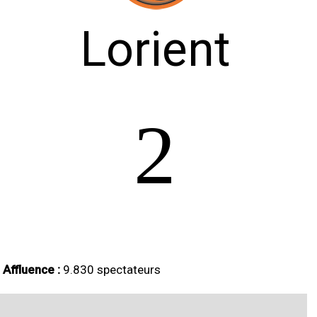
Lorient
2
Affluence :
9.830 spectateurs