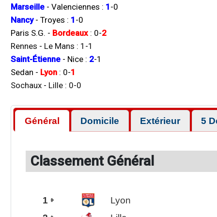
Marseille
-
Valenciennes
:
1
-
0
Nancy
-
Troyes
:
1
-
0
Paris S.G.
-
Bordeaux
:
0
-
2
Rennes
-
Le Mans
:
1
-
1
Saint-Étienne
-
Nice
:
2
-
1
Sedan
-
Lyon
:
0
-
1
Sochaux
-
Lille
:
0
-
0
Général
Domicile
Extérieur
5 D
Classement Général
1
Lyon