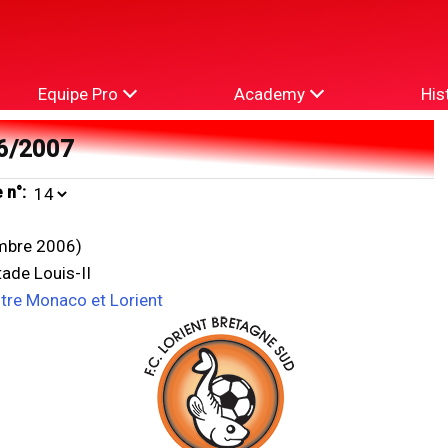
Equipe Pro
Academy
His
6/2007
 n°:
mbre 2006)
ade Louis-II
ntre Monaco et Lorient