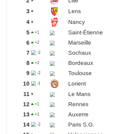
2
Lille
3
Lens
4
Nancy
5
Saint-Étienne
+1
6
Marseille
+2
7
Sochaux
-2
8
Bordeaux
+2
9
Toulouse
-2
10
Lorient
-1
11
Le Mans
12
Rennes
+1
13
Auxerre
+1
14
Paris S.G.
-2