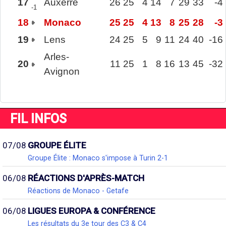
17
Auxerre
26
25
4
14
7
29
33
-4
-1
18
Monaco
25
25
4
13
8
25
28
-3
19
Lens
24
25
5
9
11
24
40
-16
Arles-
20
11
25
1
8
16
13
45
-32
Avignon
FIL INFOS
07/08
GROUPE ÉLITE
Groupe Élite : Monaco s'impose à Turin 2-1
06/08
RÉACTIONS D'APRÈS-MATCH
Réactions de Monaco - Getafe
06/08
LIGUES EUROPA & CONFÉRENCE
Les résultats du 3e tour des C3 & C4