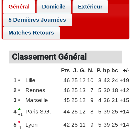
Général
Domicile
Extérieur
5 Dernières Journées
Matches Retours
Classement Général
Pts
J.
G.
N.
P.
bp
bc
+/-
1
Lille
46
25
12
10
3
43
24
+19
2
Rennes
46
25
13
7
5
30
18
+12
3
Marseille
45
25
12
9
4
36
21
+15
4
Paris S.G.
44
25
12
8
5
39
25
+14
+1
5
Lyon
42
25
11
9
5
39
25
+14
-1