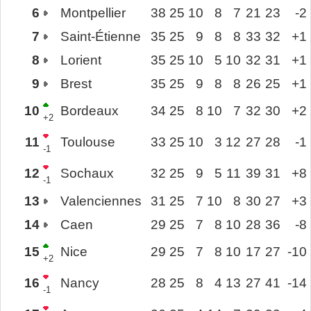
6
Montpellier
38
25
10
8
7
21
23
-2
7
Saint-Étienne
35
25
9
8
8
33
32
+1
8
Lorient
35
25
10
5
10
32
31
+1
9
Brest
35
25
9
8
8
26
25
+1
10
Bordeaux
34
25
8
10
7
32
30
+2
+2
11
Toulouse
33
25
10
3
12
27
28
-1
-1
12
Sochaux
32
25
9
5
11
39
31
+8
-1
13
Valenciennes
31
25
7
10
8
30
27
+3
14
Caen
29
25
7
8
10
28
36
-8
15
Nice
29
25
7
8
10
17
27
-10
+2
16
Nancy
28
25
8
4
13
27
41
-14
-1