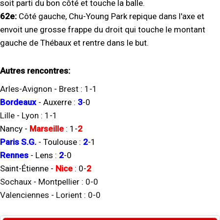
soit parti du bon côté et touche la balle.
62e:
Côté gauche, Chu-Young Park repique dans l'axe et
envoit une grosse frappe du droit qui touche le montant
gauche de Thébaux et rentre dans le but.
Autres rencontres:
Arles-Avignon
-
Brest
:
1
-
1
Bordeaux
-
Auxerre
:
3
-
0
Lille
-
Lyon
:
1
-
1
Nancy
-
Marseille
:
1
-
2
Paris S.G.
-
Toulouse
:
2
-
1
Rennes
-
Lens
:
2
-
0
Saint-Étienne
-
Nice
:
0
-
2
Sochaux
-
Montpellier
:
0
-
0
Valenciennes
-
Lorient
:
0
-
0