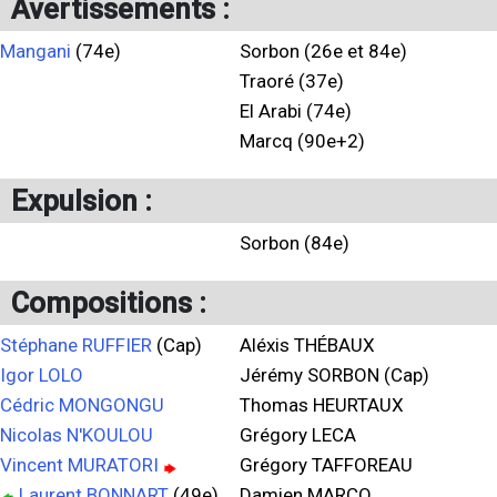
Avertissements :
Mangani
(74e)
Sorbon (26e et 84e)
Traoré (37e)
El Arabi (74e)
Marcq (90e+2)
Expulsion :
Sorbon (84e)
Compositions :
Stéphane RUFFIER
(Cap)
Aléxis THÉBAUX
Igor LOLO
Jérémy SORBON (Cap)
Cédric MONGONGU
Thomas HEURTAUX
Nicolas N'KOULOU
Grégory LECA
Vincent MURATORI
Grégory TAFFOREAU
Laurent BONNART
(49e)
Damien MARCQ