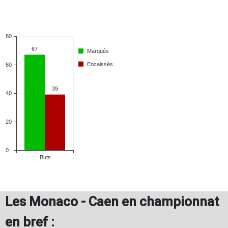
Les Monaco - Caen en championnat
en bref :