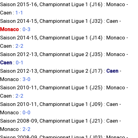
Saison 2015-16, Championnat Ligue 1 (J16) :
Monaco
-
Caen
:
1-1
Saison 2014-15, Championnat Ligue 1 (J32) :
Caen
-
Monaco
:
0-3
Saison 2014-15, Championnat Ligue 1 (J14) :
Monaco
-
Caen
:
2-2
Saison 2012-13, Championnat Ligue 2 (J35) :
Monaco
-
Caen
:
0-1
Saison 2012-13, Championnat Ligue 2 (J17) :
Caen
-
Monaco
:
3-0
Saison 2010-11, Championnat Ligue 1 (J25) :
Monaco
-
Caen
:
2-2
Saison 2010-11, Championnat Ligue 1 (J09) :
Caen
-
Monaco
:
0-0
Saison 2008-09, Championnat Ligue 1 (J21) :
Caen
-
Monaco
:
2-2
Saison 2008-09, Championnat Ligue 1 (J03) :
Monaco
-