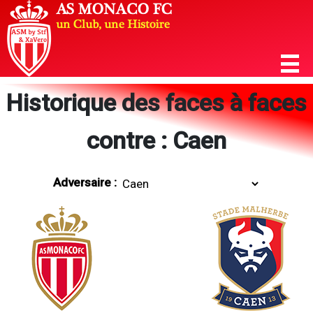
Historique des faces à faces
contre : Caen
Adversaire :