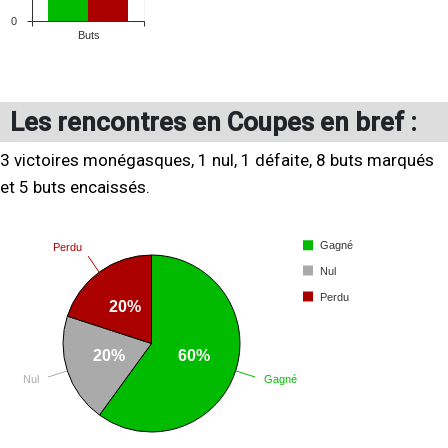
Les rencontres en Coupes en bref :
3 victoires monégasques, 1 nul, 1 défaite, 8 buts marqués
et 5 buts encaissés.