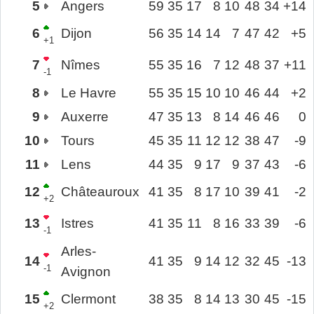
5
Angers
59
35
17
8
10
48
34
+14
6
Dijon
56
35
14
14
7
47
42
+5
+1
7
Nîmes
55
35
16
7
12
48
37
+11
-1
8
Le Havre
55
35
15
10
10
46
44
+2
9
Auxerre
47
35
13
8
14
46
46
0
10
Tours
45
35
11
12
12
38
47
-9
11
Lens
44
35
9
17
9
37
43
-6
12
Châteauroux
41
35
8
17
10
39
41
-2
+2
13
Istres
41
35
11
8
16
33
39
-6
-1
Arles-
14
41
35
9
14
12
32
45
-13
-1
Avignon
15
Clermont
38
35
8
14
13
30
45
-15
+2