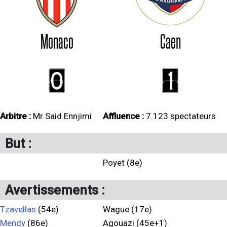
Monaco
Caen
0
1
Arbitre :
Mr Said Ennjimi
Affluence :
7.123 spectateurs
But :
Poyet (8e)
Avertissements :
Tzavellas
(54e)
Wague (17e)
Mendy
(86e)
Agouazi (45e+1)