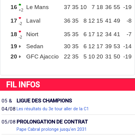
16
Le Mans
37
35
10
7
18
36
55
-19
+2
17
Laval
36
35
8
12
15
41
49
-8
-2
18
Niort
35
35
6
17
12
34
41
-7
-2
19
Sedan
30
35
6
12
17
39
53
-14
20
GFC Ajaccio
22
35
5
10
20
31
50
-19
FIL INFOS
05 &
LIGUE DES CHAMPIONS
04/08
Les résultats du 3e tour aller de la C1
05/08
PROLONGATION DE CONTRAT
Pape Cabral prolonge jusqu'en 2031