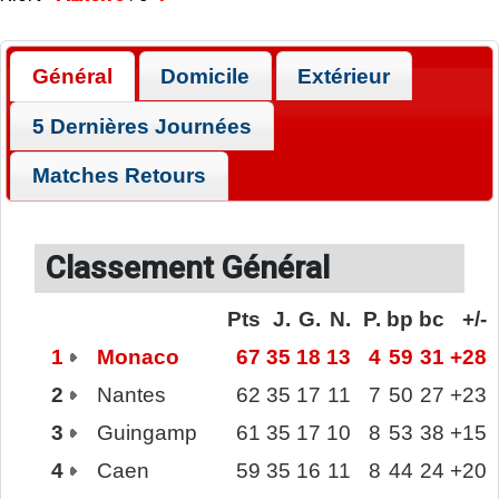
Général
Domicile
Extérieur
5 Dernières Journées
Matches Retours
Classement Général
Pts
J.
G.
N.
P.
bp
bc
+/-
1
Monaco
67
35
18
13
4
59
31
+28
2
Nantes
62
35
17
11
7
50
27
+23
3
Guingamp
61
35
17
10
8
53
38
+15
4
Caen
59
35
16
11
8
44
24
+20