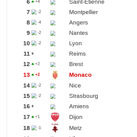
6
Saint-Étienne
+4
7
Montpellier
-2
8
Angers
-4
9
Nantes
-2
10
Lyon
-2
11
Reims
12
Brest
+2
13
Monaco
+2
14
Nice
-2
15
Strasbourg
-2
16
Amiens
17
Dijon
+1
18
Metz
-1