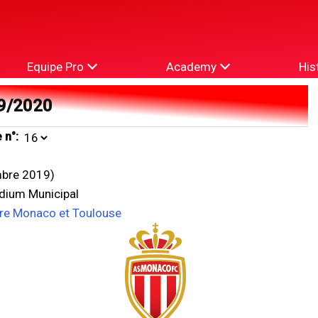
Equipe Pro
Academy
His
9/2020
 n°:
bre 2019)
adium Municipal
tre Monaco et Toulouse