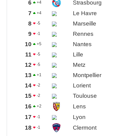
6
Strasbourg
+4
7
Le Havre
+4
8
Marseille
-5
9
Rennes
-1
10
Nantes
+5
11
Lille
-5
12
Metz
-5
13
Montpellier
+1
14
Lorient
-2
15
Toulouse
-2
16
Lens
+2
17
Lyon
-1
18
Clermont
-1