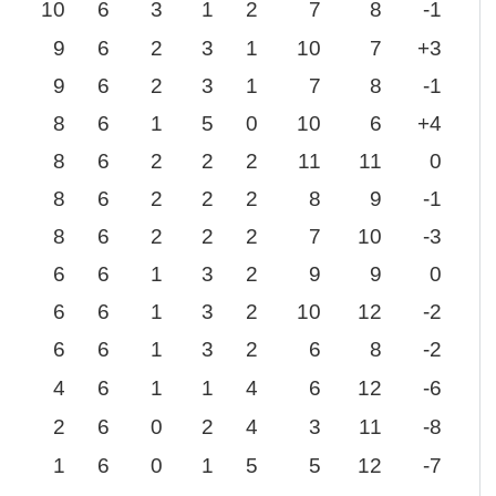
10
6
3
1
2
7
8
-1
9
6
2
3
1
10
7
+3
9
6
2
3
1
7
8
-1
8
6
1
5
0
10
6
+4
8
6
2
2
2
11
11
0
8
6
2
2
2
8
9
-1
8
6
2
2
2
7
10
-3
6
6
1
3
2
9
9
0
6
6
1
3
2
10
12
-2
6
6
1
3
2
6
8
-2
4
6
1
1
4
6
12
-6
2
6
0
2
4
3
11
-8
1
6
0
1
5
5
12
-7