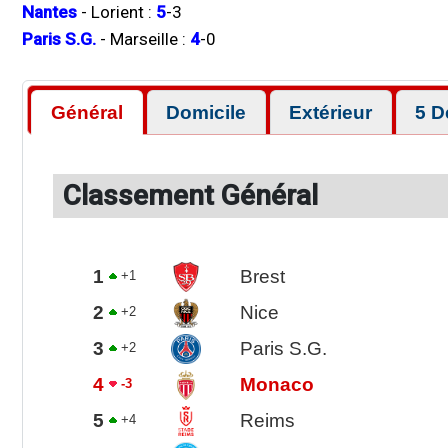
Nantes
-
Lorient
:
5
-
3
Paris S.G.
-
Marseille
:
4
-
0
Général
Domicile
Extérieur
5 D
Classement Général
1
Brest
+1
2
Nice
+2
3
Paris S.G.
+2
4
Monaco
-3
5
Reims
+4