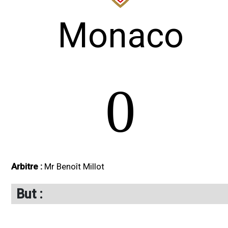
Monaco
0
Arbitre :
Mr Benoît Millot
But :