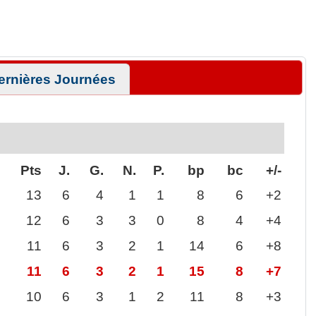
ernières Journées
Pts
J.
G.
N.
P.
bp
bc
+/-
13
6
4
1
1
8
6
+2
12
6
3
3
0
8
4
+4
11
6
3
2
1
14
6
+8
11
6
3
2
1
15
8
+7
10
6
3
1
2
11
8
+3