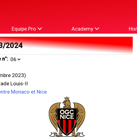
Equipe Pro
Academy
His
3/2024
 n°:
mbre 2023)
ade Louis-II
entre Monaco et Nice