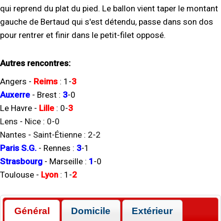
qui reprend du plat du pied. Le ballon vient taper le montant
gauche de Bertaud qui s'est détendu, passe dans son dos
pour rentrer et finir dans le petit-filet opposé.
Autres rencontres:
Angers
-
Reims
:
1
-
3
Auxerre
-
Brest
:
3
-
0
Le Havre
-
Lille
:
0
-
3
Lens
-
Nice
:
0
-
0
Nantes
-
Saint-Étienne
:
2
-
2
Paris S.G.
-
Rennes
:
3
-
1
Strasbourg
-
Marseille
:
1
-
0
Toulouse
-
Lyon
:
1
-
2
Général
Domicile
Extérieur