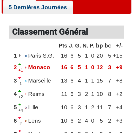
5 Dernières Journées
Classement Général
Pts
J.
G.
N.
P.
bp
bc
+/-
1
Paris S.G.
16
6
5
1
0
20
5
+15
2
Monaco
16
6
5
1
0
12
3
+9
+1
3
Marseille
13
6
4
1
1
15
7
+8
-1
4
Reims
11
6
3
2
1
10
8
+2
+2
5
Lille
10
6
3
1
2
11
7
+4
+4
6
Lens
10
6
2
4
0
5
2
+3
-2