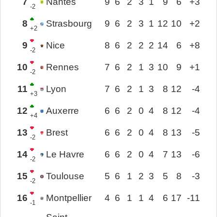
7
Nantes
9
6
2
3
1
9
6
+3
-2
8
Strasbourg
9
6
2
3
1
12
10
+2
+2
9
Nice
8
6
2
2
2
14
6
+8
-2
10
Rennes
7
6
2
1
3
10
9
+1
-2
11
Lyon
7
6
2
1
3
8
12
-4
+3
12
Auxerre
6
6
2
0
4
8
12
-4
+4
13
Brest
6
6
2
0
4
8
13
-5
-2
14
Le Havre
6
6
2
0
4
7
13
-6
-2
15
Toulouse
5
6
1
2
3
5
8
-3
-2
16
Montpellier
4
6
1
1
4
6
17
-11
-1