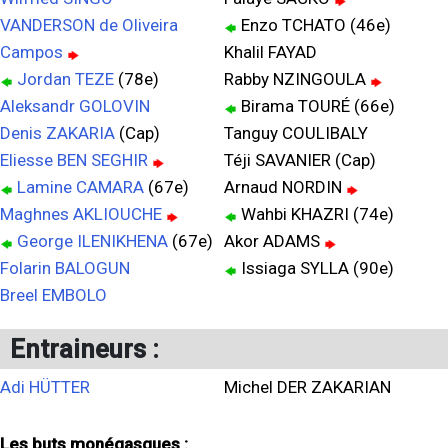
VANDERSON de Oliveira
Enzo TCHATO (46e)
Campos
Khalil FAYAD
Jordan TEZE
(78e)
Rabby NZINGOULA
Aleksandr GOLOVIN
Birama TOURÉ (66e)
Denis ZAKARIA
(Cap)
Tanguy COULIBALY
Eliesse BEN SEGHIR
Téji SAVANIER (Cap)
Lamine CAMARA
(67e)
Arnaud NORDIN
Maghnes AKLIOUCHE
Wahbi KHAZRI (74e)
George ILENIKHENA
(67e)
Akor ADAMS
Folarin BALOGUN
Issiaga SYLLA (90e)
Breel EMBOLO
Entraineurs :
Adi HÜTTER
Michel DER ZAKARIAN
Les buts monégasques :