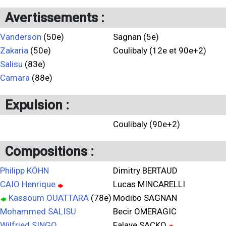
Avertissements :
Vanderson
(50e)
Sagnan (5e)
Zakaria
(50e)
Coulibaly (12e et 90e+2)
Salisu
(83e)
Camara
(88e)
Expulsion :
Coulibaly (90e+2)
Compositions :
Philipp KÖHN
Dimitry BERTAUD
CAIO Henrique
Lucas MINCARELLI
Kassoum OUATTARA
(78e)
Modibo SAGNAN
Mohammed SALISU
Becir OMERAGIC
Wilfried SINGO
Falaye SACKO