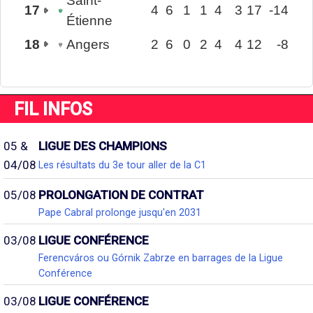
Saint-
17
4
6
1
1
4
3
17
-14
Étienne
18
Angers
2
6
0
2
4
4
12
-8
FIL INFOS
05 &
LIGUE DES CHAMPIONS
04/08
Les résultats du 3e tour aller de la C1
05/08
PROLONGATION DE CONTRAT
Pape Cabral prolonge jusqu'en 2031
03/08
LIGUE CONFÉRENCE
Ferencváros ou Górnik Zabrze en barrages de la Ligue
Conférence
03/08
LIGUE CONFÉRENCE