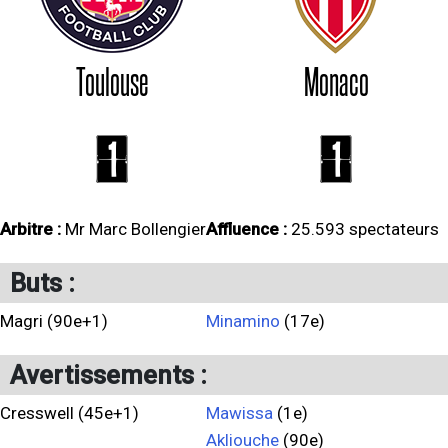
Toulouse
Monaco
1
1
Arbitre :
Mr Marc Bollengier
Affluence :
25.593 spectateurs
Buts :
Magri (90e+1)
Minamino
(17e)
Avertissements :
Cresswell (45e+1)
Mawissa
(1e)
Akliouche
(90e)