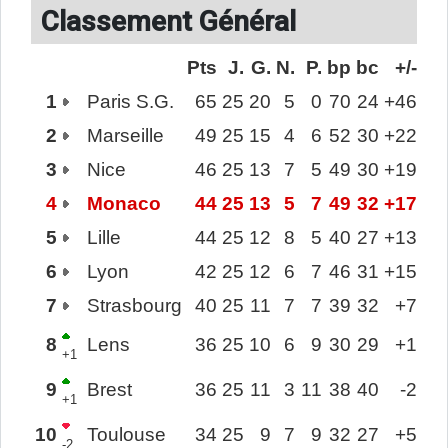
Classement Général
Pts
J.
G.
N.
P.
bp
bc
+/-
1
Paris S.G.
65
25
20
5
0
70
24
+46
2
Marseille
49
25
15
4
6
52
30
+22
3
Nice
46
25
13
7
5
49
30
+19
4
Monaco
44
25
13
5
7
49
32
+17
5
Lille
44
25
12
8
5
40
27
+13
6
Lyon
42
25
12
6
7
46
31
+15
7
Strasbourg
40
25
11
7
7
39
32
+7
8
Lens
36
25
10
6
9
30
29
+1
+1
9
Brest
36
25
11
3
11
38
40
-2
+1
10
Toulouse
34
25
9
7
9
32
27
+5
-2