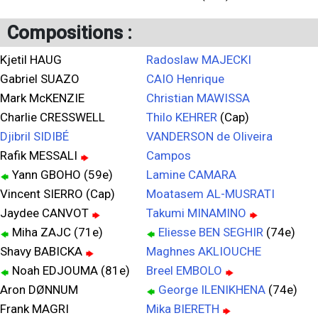
Compositions :
Kjetil HAUG
Radoslaw MAJECKI
Gabriel SUAZO
CAIO Henrique
Mark McKENZIE
Christian MAWISSA
Charlie CRESSWELL
Thilo KEHRER
(Cap)
Djibril SIDIBÉ
VANDERSON de Oliveira
Rafik MESSALI
Campos
Yann GBOHO (59e)
Lamine CAMARA
Vincent SIERRO (Cap)
Moatasem AL-MUSRATI
Jaydee CANVOT
Takumi MINAMINO
Miha ZAJC (71e)
Eliesse BEN SEGHIR
(74e)
Shavy BABICKA
Maghnes AKLIOUCHE
Noah EDJOUMA (81e)
Breel EMBOLO
Aron DØNNUM
George ILENIKHENA
(74e)
Frank MAGRI
Mika BIERETH