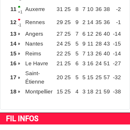
11
Auxerre
31
25
8
7
10
36
38
-2
+1
12
Rennes
29
25
9
2
14
35
36
-1
-1
13
Angers
27
25
7
6
12
26
40
-14
14
Nantes
24
25
5
9
11
28
43
-15
15
Reims
22
25
5
7
13
26
40
-14
16
Le Havre
21
25
6
3
16
24
51
-27
Saint-
17
20
25
5
5
15
25
57
-32
Étienne
18
Montpellier
15
25
4
3
18
21
59
-38
FIL INFOS