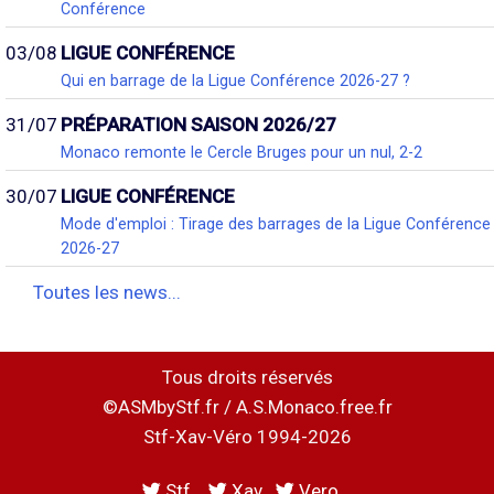
Conférence
03/08
LIGUE CONFÉRENCE
Qui en barrage de la Ligue Conférence 2026-27 ?
31/07
PRÉPARATION SAISON 2026/27
Monaco remonte le Cercle Bruges pour un nul, 2-2
30/07
LIGUE CONFÉRENCE
Mode d'emploi : Tirage des barrages de la Ligue Conférence
2026-27
Toutes les news...
Tous droits réservés
©ASMbyStf.fr / A.S.Monaco.free.fr
Stf-Xav-Véro 1994-2026
Stf
Xav
Vero