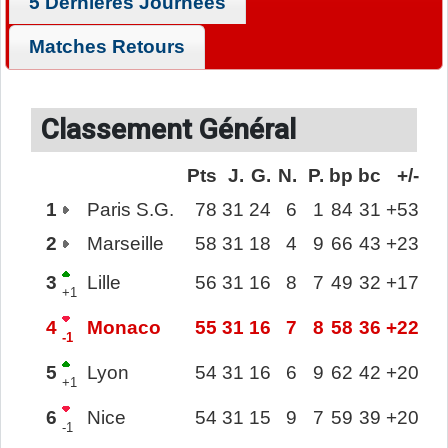
5 Dernières Journées
Matches Retours
Classement Général
Pts
J.
G.
N.
P.
bp
bc
+/-
1
Paris S.G.
78
31
24
6
1
84
31
+53
2
Marseille
58
31
18
4
9
66
43
+23
3
Lille
56
31
16
8
7
49
32
+17
+1
4
Monaco
55
31
16
7
8
58
36
+22
-1
5
Lyon
54
31
16
6
9
62
42
+20
+1
6
Nice
54
31
15
9
7
59
39
+20
-1