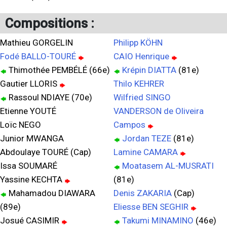
Compositions :
Mathieu GORGELIN
Philipp KÖHN
Fodé BALLO-TOURÉ
CAIO Henrique
Thimothée PEMBÉLÉ (66e)
Krépin DIATTA
(81e)
Gautier LLORIS
Thilo KEHRER
Rassoul NDIAYE (70e)
Wilfried SINGO
Etienne YOUTÉ
VANDERSON de Oliveira
Loïc NEGO
Campos
Junior MWANGA
Jordan TEZE
(81e)
Abdoulaye TOURÉ (Cap)
Lamine CAMARA
Issa SOUMARÉ
Moatasem AL-MUSRATI
Yassine KECHTA
(81e)
Mahamadou DIAWARA
Denis ZAKARIA
(Cap)
(89e)
Eliesse BEN SEGHIR
Josué CASIMIR
Takumi MINAMINO
(46e)